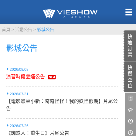
熱售中
首頁
活動公告
影城公告
即將上映
快
速
影城公告
訂
票
快
2026/08/08
TITAN SCREEN
影城餐飲
搜
演習時段營運公告
MUCROWN
UNICORN
空
位
IMAX
4DX
2026/07/31
VR 演唱會
【電影蠟筆小新：奇奇怪怪！我的妖怪假期】片尾公
告
GOLD CLASS
AD口述影像
LIVE演唱會
2026/07/26
《蜘蛛人：重生日》片尾公告