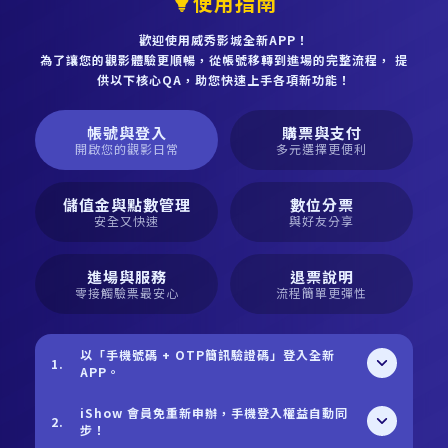
使用指南
歡迎使用威秀影城全新APP！
為了讓您的觀影體驗更順暢，從帳號移轉到進場的完整流程， 提
供以下核心QA，助您快速上手各項新功能！
帳號與登入
購票與支付
開啟您的觀影日常
多元選擇更便利
儲值金與點數管理
數位分票
安全又快速
與好友分享
進場與服務
退票說明
零接觸驗票最安心
流程簡單更彈性
以「手機號碼 + OTP簡訊驗證碼」登入全新
1.
APP。
威秀影城 APP 全新升級，改用「手機號碼 +
iShow 會員免重新申辦，手機登入權益自動同
2.
OTP 簡訊驗證碼」登入，不再需要記憶密碼
步！
囉！