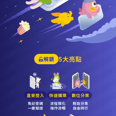
5大亮點
解鎖
直覺登入
快速購票
數位分票
免記密碼
流程簡化
輕鬆分票
一鍵驗證
操作流暢
自由同行