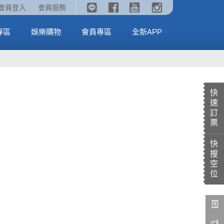
《劇場版吉伊卡哇》🥤威秀獨家電影套餐🥤
火熱預售中《汪汪隊立大功：恐龍大電影》
會員登入
會員服務
全台熱賣中
MORE
MORE
專區
娛樂購物
會員專區
全新APP
快
速
訂
票
快
搜
空
位