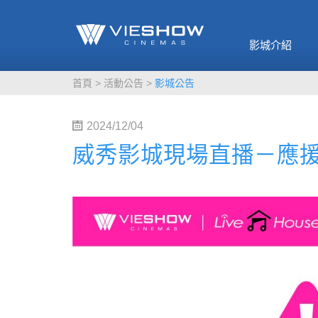
《催眠麥克風-互
🥤威秀獨家電影
🥤全台熱賣
影》
影城介紹
MORE
MORE
首頁
活動公告
影城公告
2024/12/04
威秀影城現場直播－應