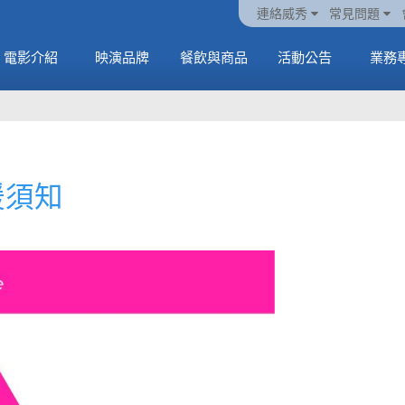
火熱預售中《橡樹街
動電
套餐
一封來自𝑲𝑨𝑻𝑺𝑬𝒀𝑬的
🥤威秀獨家電影套餐
🥤威秀獨家電影套餐
連絡威秀
常見問題
末日》
中
🥤全台熱賣中
情書
🥤全台熱賣中
MORE
電影介紹
映演品牌
餐飲與商品
活動公告
業務
MORE
MORE
MORE
援須知