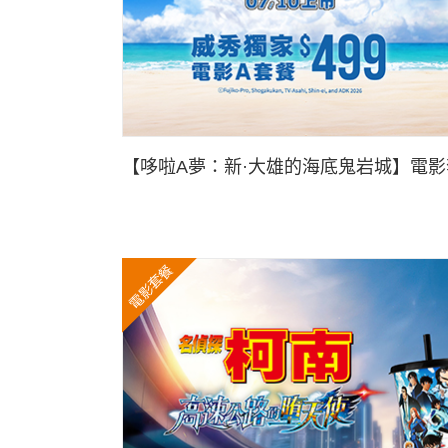
【哆啦A夢：新·大雄的海底鬼岩城】電影
電影套餐