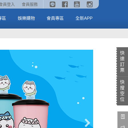
《劇場版吉伊卡哇》🥤威秀獨家電影套餐🥤
火熱預售中《汪汪隊立大功：恐龍大電影》
會員登入
會員服務
全台熱賣中
MORE
MORE
專區
娛樂購物
會員專區
全新APP
快
速
訂
票
快
搜
空
位