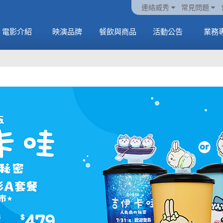
火熱預售中《橡樹街
動電
套餐
一封來自𝑲𝑨𝑻𝑺𝑬𝒀𝑬的
🥤威秀獨家電影套餐
🥤威秀獨家電影套餐
連絡威秀
常見問題
末日》
中
🥤全台熱賣中
情書
🥤全台熱賣中
MORE
電影介紹
映演品牌
餐飲與商品
活動公告
業務
MORE
MORE
MORE