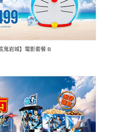
底鬼岩城】電影套餐 B