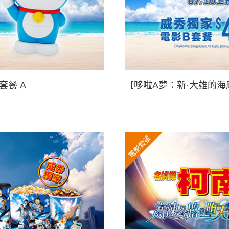
套餐 A
【哆啦A夢：新·大雄的海
電影套餐