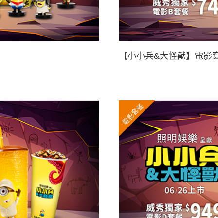
【小小兵&大怪獸】電影套
電影套餐