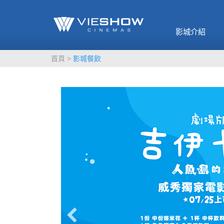
《催眠麥克風-互
🥤威秀獨家電影
🥤全台熱賣
影》
影城介紹
MORE
MORE
首頁
影城餐飲