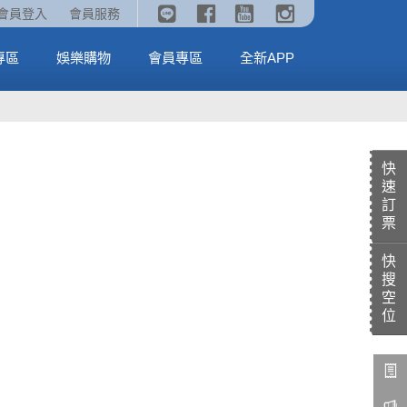
《劇場版吉伊卡哇》🥤威秀獨家電影套餐🥤
火熱預售中《汪汪隊立大功：恐龍大電影》
會員登入
會員服務
全台熱賣中
MORE
MORE
專區
娛樂購物
會員專區
全新APP
快
速
訂
票
快
搜
空
位