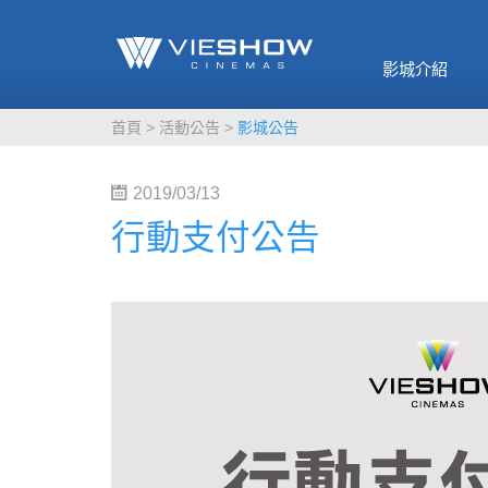
《催眠麥克風-互
🥤威秀獨家電影
🥤全台熱賣
影》
影城介紹
MORE
MORE
首頁
活動公告
影城公告
2019/03/13
行動支付公告