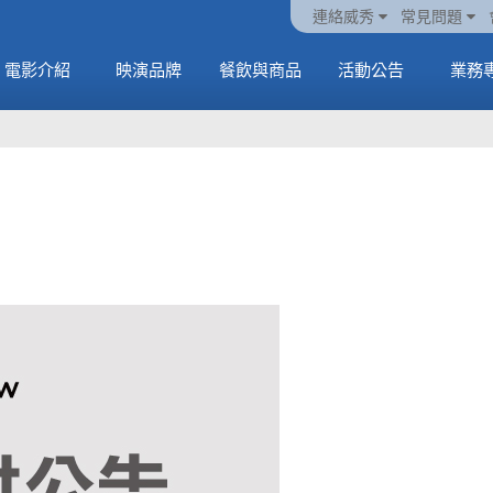
火熱預售中《橡樹街
動電
套餐
一封來自𝑲𝑨𝑻𝑺𝑬𝒀𝑬的
🥤威秀獨家電影套餐
🥤威秀獨家電影套餐
連絡威秀
常見問題
末日》
中
🥤全台熱賣中
情書
🥤全台熱賣中
MORE
電影介紹
映演品牌
餐飲與商品
活動公告
業務
MORE
MORE
MORE