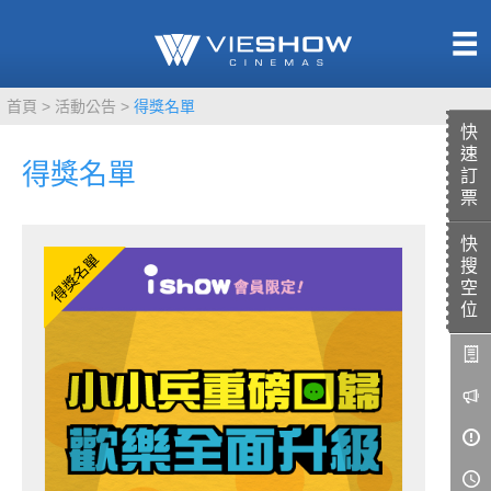
熱售中
首頁
活動公告
得獎名單
即將上映
快
速
得獎名單
訂
票
快
TITAN SCREEN
影城餐飲
搜
MUCROWN
UNICORN
空
位
IMAX
4DX
VR 演唱會
GOLD CLASS
AD口述影像
LIVE演唱會