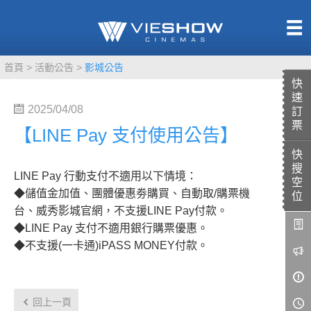
熱售中
首頁
活動公告
影城公告
即將上映
快
速
2025/04/08
訂
票
【LINE Pay 支付使用公告】
快
TITAN SCREEN
影城餐飲
搜
LINE Pay 行動支付不適用以下情境：
MUCROWN
UNICORN
空
◆儲值金加值、團體優惠劵購買、自動取/購票機
位
IMAX
台、威秀影城官網，不支援LINE Pay付款。
4DX
◆LINE Pay 支付不適用銀行購票優惠。
VR 演唱會
◆不支援(一卡通)iPASS MONEY付款。
GOLD CLASS
AD口述影像
LIVE演唱會
回上一頁