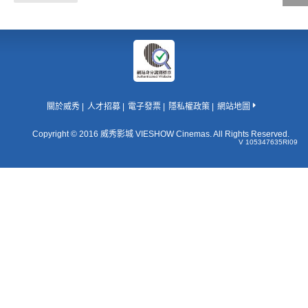
影城公告
影城活動
中獎名單
合作夥伴
關於威秀
人才招募
電子發票
隱私權政策
網站地圖
Copyright © 2016 威秀影城 VIESHOW Cinemas. All Rights Reserved.
V 105347635RI09
商家介紹
加入iShow
商場活動
會員活動
會員Q&A