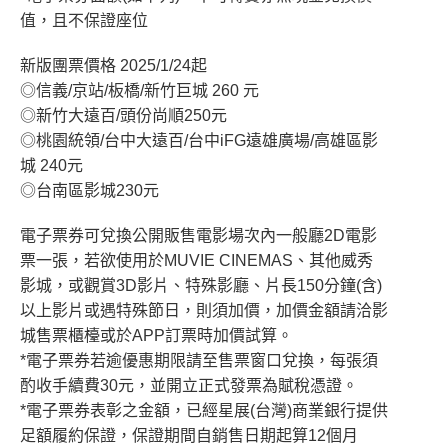
值，且不保證座位
新版團票價格 2025/1/24起
◎信義/京站/板橋/新竹巨城 260 元
◎新竹大遠百/頭份尚順250元
◎桃園統領/台中大遠百/台中iFG遠雄廣場/高雄區影
城 240元
◎台南區影城230元
電子票券可兌換公開販售電影場次內一般廳2D電影
票一張，若欲使用於MUVIE CINEMAS、其他威秀
影城，或觀賞3D影片、特殊影廳、片長150分鐘(含)
以上影片或遇特殊節日，則須加價，加價金額請洽影
城售票櫃檯或於APP訂票時加價試算。
*電子票券若逾優惠期限請至售票窗口兌換，每張須
酌收手續費30元，並開立正式發票為賦稅憑證。
*電子票券表彰之金額，已經星展(台灣)商業銀行提供
足額履約保證，保證期間自銷售日期起算12個月