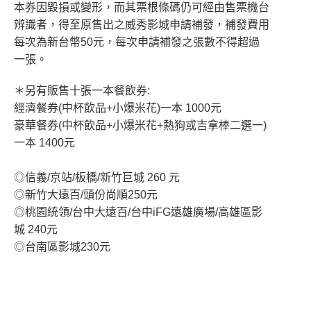
本券因毀損或變形，而其票根條碼仍可經由售票機台
辨識者，得至原售出之威秀影城申請補發，補發費用
每次為新台幣50元，每次申請補發之張數不得超過
一張。
＊另有販售十張一本餐飲券:
經濟餐券(中杯飲品+小爆米花)一本 1000元
豪華餐券(中杯飲品+小爆米花+熱狗或吉拿棒二選一)
一本 1400元
◎信義/京站/板橋/新竹巨城 260 元
◎新竹大遠百/頭份尚順250元
◎桃園統領/台中大遠百/台中iFG遠雄廣場/高雄區影
城 240元
◎台南區影城230元