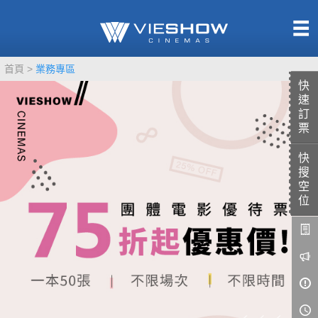
熱售中
首頁
業務專區
即將上映
快
速
訂
票
快
TITAN SCREEN
影城餐飲
搜
MUCROWN
UNICORN
空
位
IMAX
4DX
VR 演唱會
GOLD CLASS
AD口述影像
LIVE演唱會