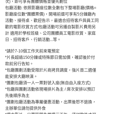
次)，即可享有團體價格並優先劃位
包廳活動: 依照影廳座位數全數包下整場影廳(價格=
影廳座位數*團體票價)，開場前還可享有5分鐘廳內
活動、接待桌、歡迎告示，最適合招待客戶與員工同
歡的電影欣賞方式!包廳活動可另播自製影片費用另
計 適用於學校班級、公司團體員工電影欣賞、家庭
日、招待客戶、行銷活動...等。
*請於7-10個工作天前來電預定
*片長超過150分鐘或特殊節日需加價，確認後於付
款前另行告知。
*包廳團劃活動受限於片商拷貝調度，強片首二週僅
能安排大廳映演。
*團劃包廳須一人一票對號入座(無自由入座方式)
*包廳與團劃活動依現場排片為主 / 席次安排以預訂
先後順序為主
*團劃包廳活動為專屬優惠活動，出票後恕不退換，
主辦單位請勿提供外食