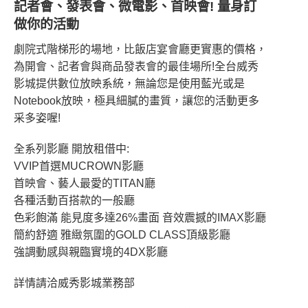
記者會、發表會、微電影、首映會! 量身訂
做你的活動
劇院式階梯形的場地，比飯店宴會廳更實惠的價格，
為開會、記者會與商品發表會的最佳場所!全台威秀
影城提供數位放映系統，無論您是使用藍光或是
Notebook放映，極具細膩的畫質，讓您的活動更多
采多姿喔!
全系列影廳 開放租借中:
VVIP首選MUCROWN影廳
首映會、藝人最愛的TITAN廳
各種活動百搭款的一般廳
色彩飽滿 能見度多達26%畫面 音效震撼的IMAX影廳
簡約舒適 雅緻氛圍的GOLD CLASS頂級影廳
強調動感與親臨實境的4DX影廳
詳情請洽威秀影城業務部