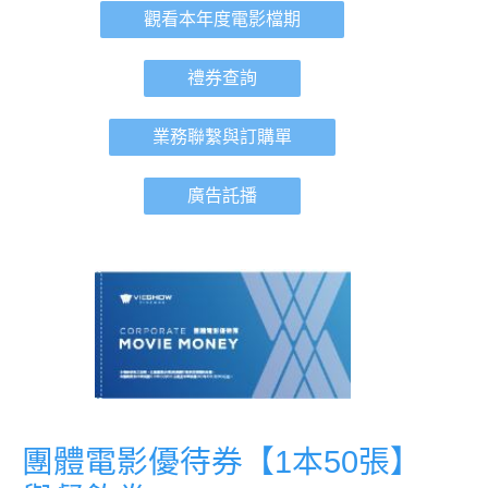
觀看本年度電影檔期
禮券查詢
業務聯繫與訂購單
廣告託播
團體電影優待券【1本50張】