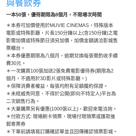
與餐飲券
一本50張，優待期限為8個月，不限場次時間
＊本券可加價使用於MUVIE CINEMAS，特殊版本
電影或特殊影廳，片長150分鐘以上(含150分鐘)之電
影需加價或特殊節日須另加價，加價金額請洽影城售
票櫃台。
＊本券優惠期限為八個月，逾期兌換每張需酌收手續
費30元。
＊一次購買100張加送2張免費電影優待券(期限為2
個月，不適用於3D影片或特殊影廳。)
＊保障消費者權益，每張均附有足額履約保證。
＊未經威秀同意，不得於公開(即向不特定人)平台為
二次銷售行為。
＊大量購票另有優惠(1000張以上)，歡迎來電洽詢。
＊付款方式: 現場刷卡領票，現場付現領票或匯款後
郵寄票券
＊下單前請填寫訂購確認單並且回傳確認領票影城。