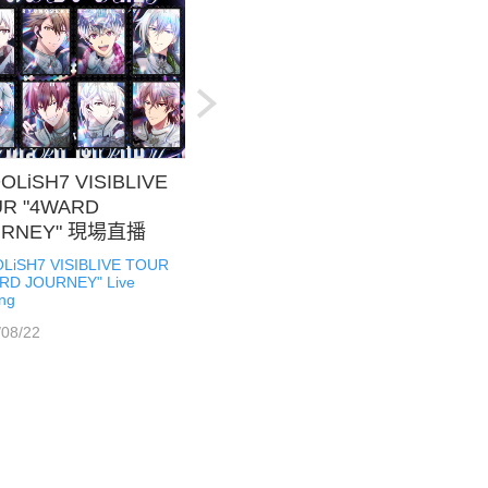
DOLiSH7 VISIBLIVE
R "4WARD
URNEY" 現場直播
OLiSH7 VISIBLIVE TOUR
即刻訂票
RD JOURNEY" Live
ng
/08/22