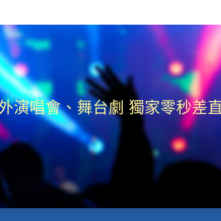
外演唱會、舞台劇 獨家零秒差