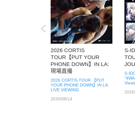
H7 VISIBLIVE
 LIVE “One-Off”
TDOOR TOUR
 宙組東京寶塚
2026 CORTIS
S-I
4WARD
N Vol.2' IN
「黑蜥蜴」
TOUR【PUT YOUR
TOU
EY" 現場直播
現場直播
nd
PHONE DOWN】IN LA:
JO
IVE
SE（鑽石衝動）」
現場直播
 VISIBLIVE TOUR
OOR TOUR
S-ID
現場直播
即刻訂票
即刻訂票
觀看介紹
觀看介紹
即刻訂票
URNEY" Live
Vol.2' IN JAPAN
"4WA
2026 CORTIS TOUR 【PUT
ING
Viewi
YOUR PHONE DOWN】IN LA:
 Revue Cosmos
LIVE VIEWING
yo Takarazuka
2026
t
2026/08/14
“Black Lizard”
MPULSE” Live