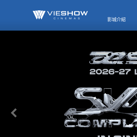
《催眠麥克風-互
🥤威秀獨家電影
🥤全台熱賣
影》
影城介紹
MORE
MORE