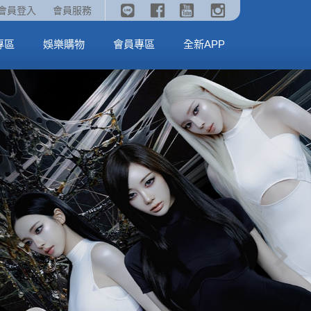
《劇場版吉伊卡哇》🥤威秀獨家電影套餐🥤
火熱預售中《汪汪隊立大功：恐龍大電影》
會員登入
會員服務
全台熱賣中
MORE
MORE
專區
娛樂購物
會員專區
全新APP