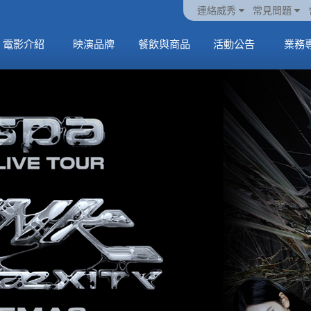
火熱預售中《橡樹街
動電
套餐
一封來自𝑲𝑨𝑻𝑺𝑬𝒀𝑬的
🥤威秀獨家電影套餐
🥤威秀獨家電影套餐
連絡威秀
常見問題
末日》
中
🥤全台熱賣中
情書
🥤全台熱賣中
MORE
電影介紹
映演品牌
餐飲與商品
活動公告
業務
MORE
MORE
MORE