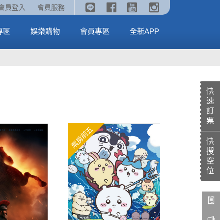
《劇場版吉伊卡哇》🥤威秀獨家電影套餐🥤
火熱預售中《汪汪隊立大功：恐龍大電影》
會員登入
會員服務
全台熱賣中
MORE
MORE
專區
娛樂購物
會員專區
全新APP
快
速
訂
票
票房前五
快
搜
空
位