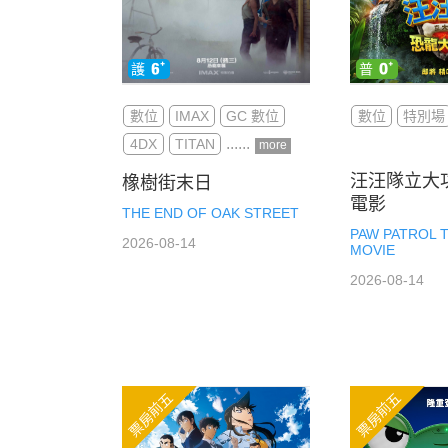
數位
IMAX
GC 數位
數位
特別場
4DX
TITAN
more
汪汪隊立大
橡樹街末日
電影
THE END OF OAK STREET
PAW PATROL 
2026-08-14
MOVIE
2026-08-14
票房前五
票房前五