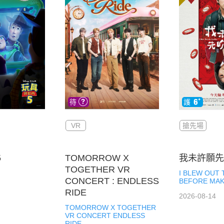
VR
搶先場
5
TOMORROW X
我未許願先
TOGETHER VR
I BLEW OUT
CONCERT : ENDLESS
BEFORE MAK
RIDE
2026-08-14
TOMORROW X TOGETHER
VR CONCERT ENDLESS
RIDE