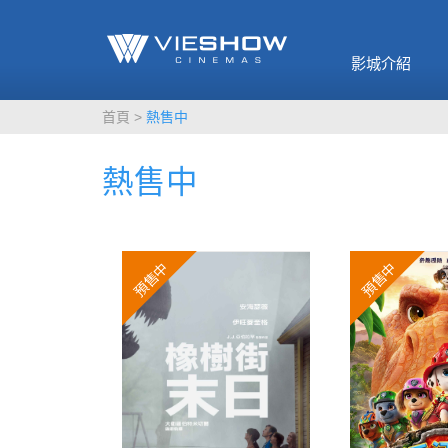
《催眠麥克風-互
🥤威秀獨家電影
🥤全台熱賣
影》
影城介紹
MORE
MORE
首頁
熱售中
熱售中
預售中
預售中