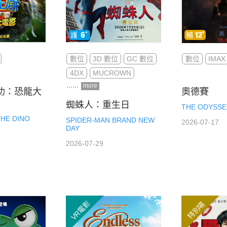
數位
3D 數位
GC 數位
數位
IMAX
4DX
MUCROWN
more
功：恐龍大
奧德賽
蜘蛛人：重生日
THE ODYSSE
THE DINO
SPIDER-MAN BRAND NEW
2026-07-17
DAY
2026-07-29
VR電影
特別場