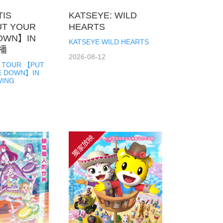
TIS
KATSEYE: WILD
T YOUR
HEARTS
OWN】IN
KATSEYE WILD HEARTS
直播
2026-08-12
S TOUR 【PUT
E DOWN】IN
WING
獨家放映