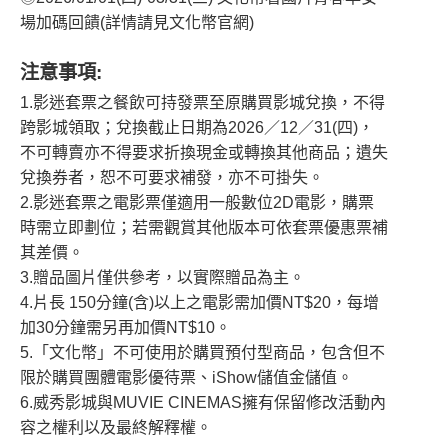
場加碼回饋(詳情請見文化幣官網)
注意事項:
1.影迷套票之餐飲可持發票至原購買影城兌換，不得
跨影城領取；兌換截止日期為2026／12／31(四)，
不可轉賣亦不得要求折換現金或轉換其他商品；遺失
兌換券者，恕不可要求補發，亦不可掛失。
2.影迷套票之電影票僅適用一般數位2D電影，購票
時需立即劃位；若需觀賞其他版本可依套票優惠票補
其差價。
3.贈品圖片僅供參考，以實際贈品為主。
4.片長 150分鐘(含)以上之電影需加價NT$20，每增
加30分鐘需另再加價NT$10。
5.「文化幣」不可使用於購買預付型商品，包含但不
限於購買團體電影優待票、iShow儲值金儲值。
6.威秀影城與MUVIE CINEMAS擁有保留修改活動內
容之權利以及最終解釋權。