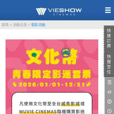
熱售中
首頁
活動公告
電影活動
即將上映
快
速
訂
票
快
TITAN SCREEN
影城餐飲
搜
MUCROWN
UNICORN
空
位
IMAX
4DX
VR 演唱會
GOLD CLASS
AD口述影像
LIVE演唱會