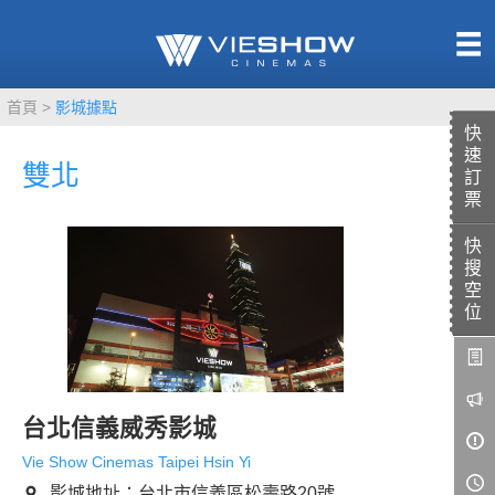
熱售中
首頁
影城據點
即將上映
快
速
雙北
訂
票
快
TITAN SCREEN
影城餐飲
搜
MUCROWN
UNICORN
空
位
IMAX
4DX
VR 演唱會
GOLD CLASS
AD口述影像
台北信義威秀影城
LIVE演唱會
Vie Show Cinemas Taipei Hsin Yi
影城地址：台北市信義區松壽路20號