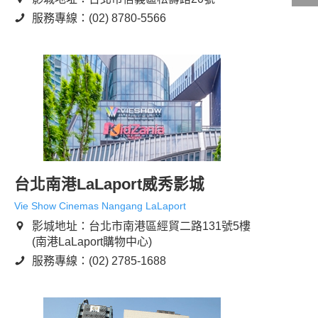
服務專線：(02) 8780-5566
影城公告
影城活動
中獎名單
合作夥伴
台北南港LaLaport威秀影城
商家介紹
加入iShow
商場活動
會員活動
Vie Show Cinemas Nangang LaLaport
會員Q&A
影城地址：台北市南港區經貿二路131號5樓
(南港LaLaport購物中心)
服務專線：(02) 2785-1688