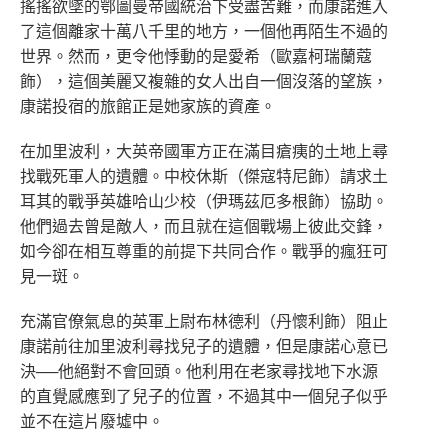
搖搖欲墜的鄂圖曼帝國統治下受盡苦難，而康諾進入
了這個離家十萬八千里的地方，一個他再陌生不過的
世界。然而，更令他悸動的是愛希（歐嘉柯瑞蘭蔻
飾），這個美麗又複雜的女人出自一個沒落的望族，
康諾投宿的旅館正是她家族的資產。
在加里波利，大英帝國軍方正在滿目瘡痍的土地上尋
找戰死軍人的遺體。中校休斯（傑寇特尼飾）請求土
耳其的戰爭英雄哈山少校（伊瑪茲厄多根飾）協助。
他們過去曾是敵人，而且就在這個戰場上彼此交鋒，
如今卻在相互尊重的前提下共同合作。戰爭的瘋狂可
見一斑。
充滿官僚氣息的英軍上尉布林德利（丹懷利飾）阻止
康諾前往加里波利尋找兒子的遺體，但是康諾心意已
決──他絕對不會回頭。他利用在老家尋找地下水源
的直覺感應到了兒子的位置，不過其中一個兒子似乎
並不在這片廢墟中。