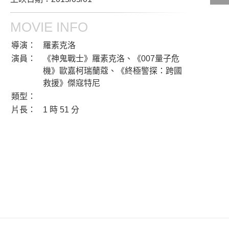
MOVIE INFO
影城公告
導演：
羅素克洛
影城活動
演員：
《神鬼戰士》羅素克洛、《007量子危
中獎名單
機》歐嘉柯瑞蘭蔻、《終極警探：跨國
合作夥伴
救援》傑寇特尼
類型：
片長：
1 時 51 分
商家介紹
加入iShow
商場活動
會員活動
會員Q&A