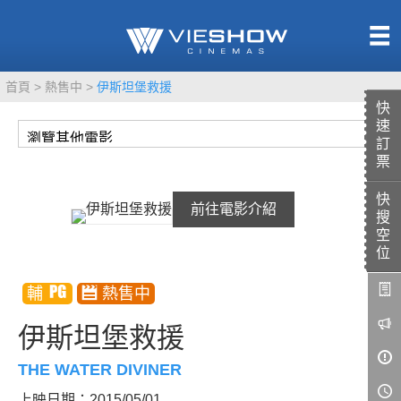
熱售中
首頁
熱售中
伊斯坦堡救援
即將上映
快
速
訂
票
快
TITAN SCREEN
影城餐飲
前往電影介紹
搜
MUCROWN
UNICORN
空
位
IMAX
4DX
VR 演唱會
GOLD CLASS
伊斯坦堡救援
AD口述影像
LIVE演唱會
THE WATER DIVINER
上映日期：2015/05/01