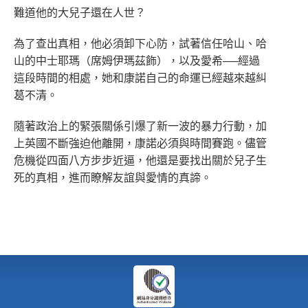
難道他的大兒子還在人世？
為了查出真相，他必須卸下心防，試著信任哈山、哈
山的中士耶瑪（席姆伊瑪茲飾），以及愛希──經過
這段時間的相處，她和康諾自己的命運已經越來越糾
葛不清。
隨著政治上的緊張關係引爆了新一波的暴力行動，加
上英國不斷強迫他離開，康諾必須與時間賽跑。儘管
危機從四面八方步步近逼，他還是要找出關於兒子生
死的真相，進而瞭解友誼與愛情的真諦。