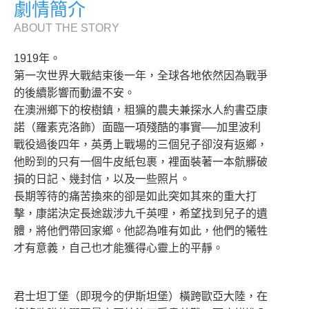
劇情簡介
ABOUT THE STORY
1919年。
第一次世界大戰結束後一年，全球各地依然因為戰爭
的後續影響而動盪不安。
在澳洲鄉下的桉樹鎮，粗獷的農夫兼探水人約書亞康
諾（羅素克洛飾）面臨一項殘酷的事實──加里波利
戰役過後四年，英勇上戰場的三個兒子卻沒有返鄉，
他盼到的只有一個牛皮紙包裹，裡面裝著一本骯髒破
損的日記、幾封信，以及一些照片。
長期等待的痛苦換來的卻是如此突如其來的重大打
擊，康諾決定長途跋涉九千英哩，希望找到兒子的遺
體，將他們帶回家鄉。他認為唯有如此，他們的犧牲
才有意義，自己也才能獲得心靈上的平靜。
君士坦丁堡（即現今的伊斯坦堡）橫跨歐亞大陸，在