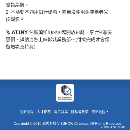
會員票價。
2. 本活動不適用銀行優惠，亦無法使用免費票券兌
換觀影。
🪜 𝗔𝗧𝗜𝗡𝗬 包廳須知‼️ 𝟎𝟖/𝟏𝟎起開放包廳，享 #包廳優
惠價，詳請洽各上映影城業務部～(付款完成才會保
留場次及特典）
關於威秀
人才招募
電子發票
隱私權政策
網站地圖
Copyright © 2016 威秀影城 VIESHOW Cinemas. All Rights Reserved.
V 105347635RI09