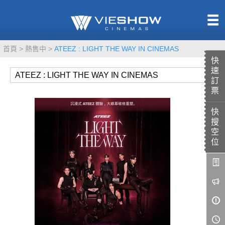
熱售中
首頁
熱售中
ATEEZ : LIGHT THE WAY IN CINEMAS
即將上映
快
速
訂
票
快
TITAN SCREEN
影城餐飲
搜
MUCROWN
UNICORN
空
位
IMAX
4DX
VR 演唱會
GOLD CLASS
AD口述影像
LIVE演唱會