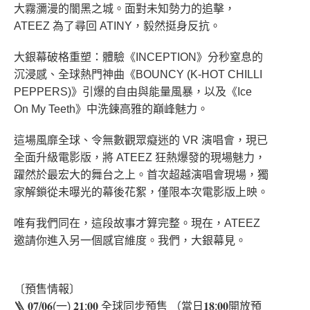
大霧瀰漫的闇黑之城。面對未知勢力的追擊，
ATEEZ 為了尋回 ATINY，毅然挺身反抗。
大銀幕破格重塑：體驗《INCEPTION》分秒窒息的
沉浸感、全球熱門神曲《BOUNCY (K-HOT CHILLI
PEPPERS)》引爆的自由與能量風暴，以及《Ice
On My Teeth》中洗鍊高雅的巔峰魅力。
這場風靡全球、令無數觀眾癡迷的 VR 演唱會，現已
全面升級電影版，將 ATEEZ 狂熱爆發的現場魅力，
躍然於最宏大的舞台之上。首次超越演唱會現場，獨
家解鎖從未曝光的幕後花絮，僅限本次電影版上映。
唯有我們同在，這段故事才算完整。現在，ATEEZ
邀請你進入另一個感官維度。我們，大銀幕見。
〔預售情報〕
🪜 𝟎𝟕/𝟎𝟔(一) 𝟐𝟏:𝟎𝟎 全球同步預售 （當日𝟏𝟖:𝟎𝟎開放預