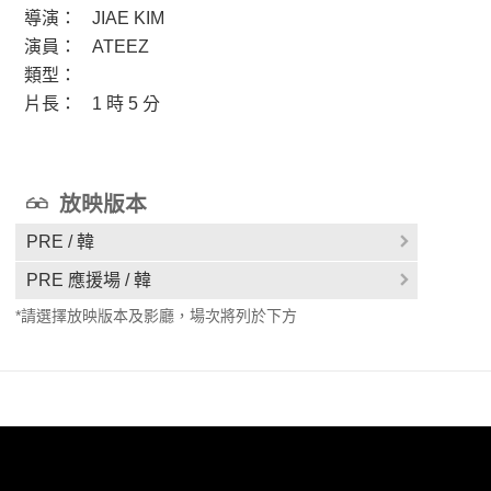
導演：
JIAE KIM
演員：
ATEEZ
類型：
片長：
1 時 5 分
放映版本
PRE / 韓
PRE 應援場 / 韓
*請選擇放映版本及影廳，場次將列於下方