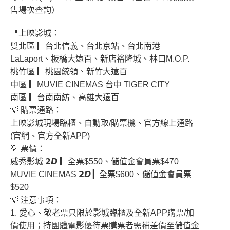
售場次查詢）
📍上映影城：
雙北區 ▎台北信義、台北京站、台北南港
LaLaport、板橋大遠百、新店裕隆城、林口M.O.P.
桃竹區 ▎桃園統領、新竹大遠百
中區 ▎MUVIE CINEMAS 台中 TIGER CITY
南區 ▎台南南紡、高雄大遠百
💡 購票通路：
上映影城現場臨櫃、自動取/購票機、官方線上通路
(官網、官方全新APP)
💡 票價：
威秀影城 𝟮𝘿 ▎全票$550、儲值金會員票$470
MUVIE CINEMAS 𝟮𝘿 ▎全票$600、儲值金會員票
$520
💡 注意事項：
1. 愛心、敬老票只限於影城臨櫃及全新APP購票/加
價使用；持團體電影優待票購票者需補差價至儲值金