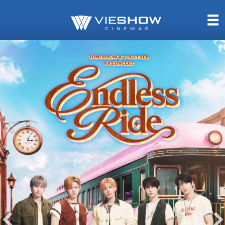
熱售中
即將上映
TITAN SCREEN
影城餐飲
MUCROWN
UNICORN
IMAX
4DX
VR 演唱會
GOLD CLASS
AD口述影像
LIVE演唱會