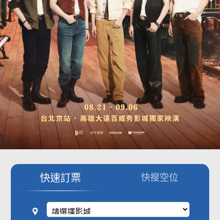
影城公告
影城活動
中獎名單
合作夥伴
商家介紹
加入iShow
商場活動
會員活動
會員Q&A
快速訂票
快搜空位