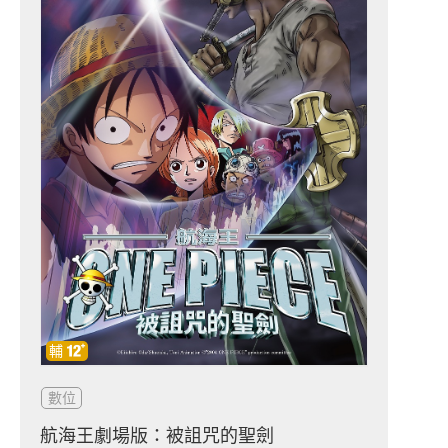
數位
航海王劇場版：被詛咒的聖劍