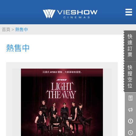
熱售中
首頁
熱售中
即將上映
快
速
熱售中
訂
票
快
TITAN SCREEN
影城餐飲
搜
MUCROWN
UNICORN
空
位
IMAX
4DX
VR 演唱會
GOLD CLASS
AD口述影像
LIVE演唱會