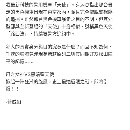
載最新科技的警用機車「天使」。有消息指出那台暴
走的黑色機車出現在東京都內，並且完全擺脫警視廳
的追捕。雖然那台黑色機車暴走之目的不明，但其外
型卻與全新登場的「天使」十分相似，號稱黑色天使
「路西法」，持續被警方追緝中。
犯人的真實身分與目的究竟是什麼？而且不知為何，
千速的腦海竟浮現弟弟萩原研二與其同期好友松田陣
平的記憶……
風之女神VS黑暗墮天使
掀起一陣狂潮的旋風，史上最速極限之戰，即將引
爆！！
-普威爾