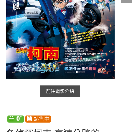
影城公告
影城活動
中獎名單
合作夥伴
商家介紹
加入iShow
商場活動
會員活動
前往電影介紹
會員Q&A