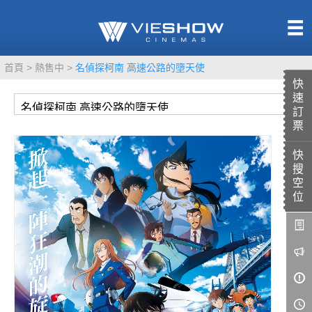
熱售中
首頁
熱售中
名偵探柯南 高速公路的墮天使
即將上映
快
速
訂
票
快
TITAN SCREEN
影城餐飲
搜
MUCROWN
UNICORN
空
位
IMAX
4DX
VR 演唱會
GOLD CLASS
AD口述影像
LIVE演唱會