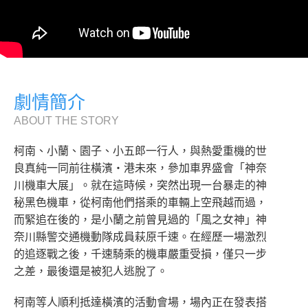
劇情簡介
ABOUT THE STORY
柯南、小蘭、園子、小五郎一行人，與熱愛重機的世
良真純一同前往橫濱‧港未來，參加車界盛會「神奈
川機車大展」。就在這時候，突然出現一台暴走的神
秘黑色機車，從柯南他們搭乘的車輛上空飛越而過，
而緊追在後的，是小蘭之前曾見過的「風之女神」神
奈川縣警交通機動隊成員萩原千速。在經歷一場激烈
的追逐戰之後，千速騎乘的機車嚴重受損，僅只一步
之差，最後還是被犯人逃脫了。
柯南等人順利抵達橫濱的活動會場，場內正在發表搭