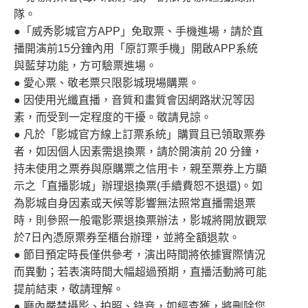
隊。
●「威秀影城官方APP」免取票、手機進場，請於直
播開演前15分鐘內用「原訂票手機」開啟APP系統
與藍芽功能，方可驗票進場。
● 愛心票、敬老票只限影城現場購票。
● 因使用光纖直播，音質和畫質會因網路狀況等因
素，而受到一定程度的干擾。敬請見諒。
● 凡於「影城官方線上訂票系統」購買且已領取票券
者，如因個人因素需退換票，請於開演前 20 分鐘，
持未使用之票券與原購票之信用卡，親至票券上方顯
示之「直播影城」辦理退換票(手續費恕不退還)。如
為影城自身因素或天候等影響無法照常直播需退票
時，則參照一般電影票退換票辦法，影城將開放觀眾
於7日內憑原票券至櫃台辦理，並將全額退款。
● 節目預定時長僅供參考，演出時間將依據實際情況
而異動；若表演時間大幅超過預期，直播活動將可能
提前結束，敬請理解。
● 廳內嚴禁攝影、拍照、錄音，如經查獲，將刪除您