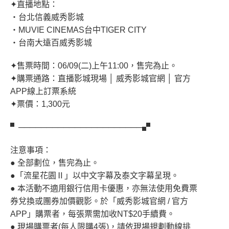
✦直播地點：
‧台北信義威秀影城
‧MUVIE CINEMAS台中TIGER CITY
‧台南大遠百威秀影城
✦售票時間：06/09(二)上午11:00，售完為止。
✦購票通路：直播影城現場 │ 威秀影城官網 │ 官方
APP線上訂票系統
✦票價：1,300元
▘──────────────────────▞
注意事項：
● 全部劃位，售完為止。
●「流星花園Ⅱ」以中文字幕及泰文字幕呈現。
● 本活動不適用銀行信用卡優惠，亦無法使用免費票
券兌換或團券加價觀影。於「威秀影城官網 / 官方
APP」購票者，每張票需加收NT$20手續費。
● 現場購票者(每人限購4張)，請依現場規劃動線排