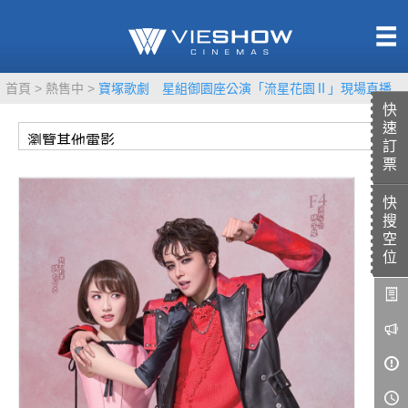
熱售中
首頁
熱售中
寶塚歌劇 星組御園座公演「流星花園Ⅱ」現場直播
即將上映
快
速
訂
票
快
TITAN SCREEN
影城餐飲
搜
MUCROWN
UNICORN
空
位
IMAX
4DX
VR 演唱會
GOLD CLASS
AD口述影像
LIVE演唱會