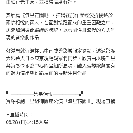
由柚香光主演，並獲得高度好評。
其續篇《流星花園II》，描繪在前作歷經波折後終於
兩情相悅的兩人，在面對接踵而來的重重困難之中，
逐漸加深彼此羈絆的樣貌，以戲劇性且浪漫的方式呈
現的音樂劇作品。
敬邀您就近選擇北中南威秀影城限定據點，透過影廳
大銀幕與日本東京現場觀眾們同步，欣賞由以暁千星
與詩ちづる為中心的星組所展現，融入寶塚歌劇獨有
的魅力演出與舞蹈場面的最新注目作品！
▘───────售票情報────────▞
寶塚歌劇 星組御園座公演「流星花園Ⅱ」現場直播
✦直播時間：
06/28 (日)14:15入場