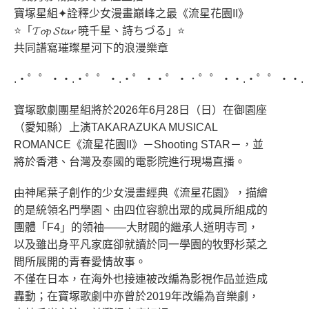
寶塚星組✦詮釋少女漫畫巔峰之最《流星花園II》
⭐「𝓣𝓸𝓹 𝓢𝓽𝓪𝓻 暁千星、詩ちづる」⭐
共同譜寫璀璨星河下的浪漫樂章
.・゜゜・・.・゜゜・.・゜・・゜・．゜゜・・.・゜゜・・.
寶塚歌劇團星組將於2026年6月28日（日）在御園座
（愛知縣）上演TAKARAZUKA MUSICAL
ROMANCE《流星花園II》－Shooting STAR－，並
將於香港、台灣及泰國的電影院進行現場直播。
由神尾葉子創作的少女漫畫經典《流星花園》，描繪
的是統領名門學園、由四位容貌出眾的成員所組成的
團體「F4」的領袖——大財閥的繼承人道明寺司，
以及雖出身平凡家庭卻就讀於同一學園的牧野杉菜之
間所展開的青春愛情故事。
不僅在日本，在海外也接連被改編為影視作品並造成
轟動；在寶塚歌劇中亦曾於2019年改編為音樂劇，