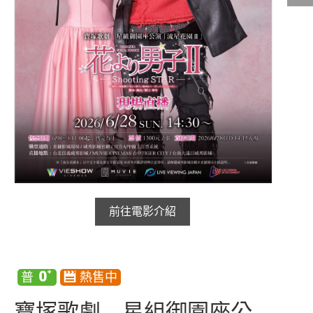
影城公告
影城活動
中獎名單
合作夥伴
商家介紹
加入iShow
商場活動
會員活動
前往電影介紹
會員Q&A
寶塚歌劇 星組御園座公