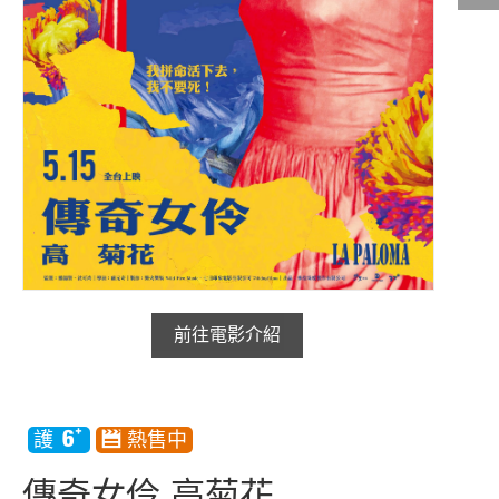
影城公告
影城活動
中獎名單
合作夥伴
商家介紹
加入iShow
商場活動
會員活動
前往電影介紹
會員Q&A
傳奇女伶 高菊花