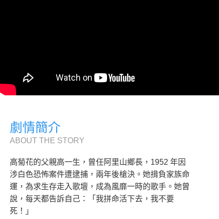
劇情簡介
ABOUT THE STORY
高菊花的父親高一生，曾任阿里山鄉長，1952 年因
涉白色恐怖案件遭逮捕，兩年後槍決。她揹負家族命
運，為求生存走入歌壇，成為風靡一時的歌手。她曾
說，每天都告訴自己：「我拼命活下去，我不要
死！」