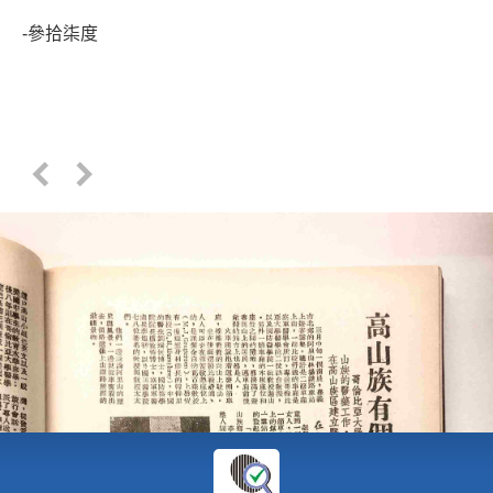
-參拾柒度