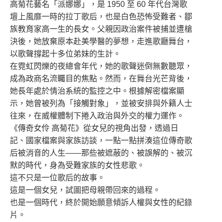
高菊花藝名「派娜娜」，是 1950 至 60 年代台灣歌
壇上風靡一時的拉丁歌后，也是白色恐怖受難者、鄒
族教育家高一生的長女。父親因政治案件被捕並遭槍
決後，她放棄原本赴美學醫的夢想，走進歌廳舞台，
以歌聲撐起十多位弟妹的生計。
在霓虹閃爍的夜總會年代，她的歌聲迷倒無數聽眾，
成為政商名流矚目的焦點。然而，在舞台光芒背後，
她長年處於情治系統的監控之中。根據解密檔案顯
示，她曾被列為「接觸對象」，並被安排與外籍人士
往來，在威權體制下捲入政治與外交的權力運作。
《傳奇女伶 高菊花》從女兒的視角出發，透過日
記、國家檔案與家族訪談，一點一點拼湊這位傳奇歌
后被消音的人生——那些被遮蔽的、被誤解的、被沉
默的時代，身為受難家族的女性悲歌。
這不只是一位歌后的故事。
這是一個女兒，試圖把母親帶回來的過程。
也是一個時代，終於開始願意傾訴人權與女性的紀錄
片。