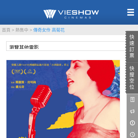
熱售中
首頁
熱售中
傳奇女伶 高菊花
即將上映
快
速
訂
票
快
TITAN SCREEN
影城餐飲
搜
MUCROWN
UNICORN
空
位
IMAX
4DX
VR 演唱會
GOLD CLASS
AD口述影像
LIVE演唱會