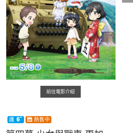
影城公告
影城活動
中獎名單
合作夥伴
商家介紹
加入iShow
商場活動
會員活動
前往電影介紹
會員Q&A