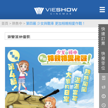
熱售中
首頁
熱售中
第四幕 少女與戰車 更加相親相愛作戰！
即將上映
快
速
訂
票
快
TITAN SCREEN
影城餐飲
搜
MUCROWN
UNICORN
空
位
IMAX
4DX
VR 演唱會
GOLD CLASS
AD口述影像
LIVE演唱會