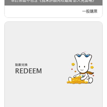
本訂票區不包含《我未許願先吹蠟燭 影人見面場》