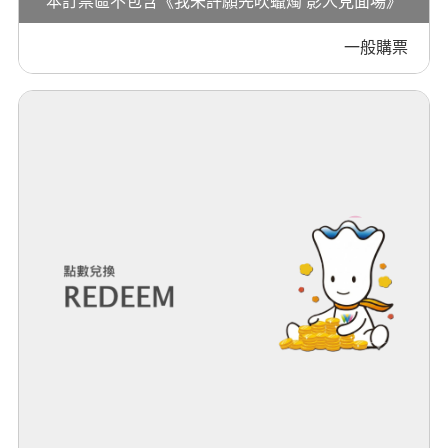
本訂票區不包含《我未許願先吹蠟燭 影人見面場》