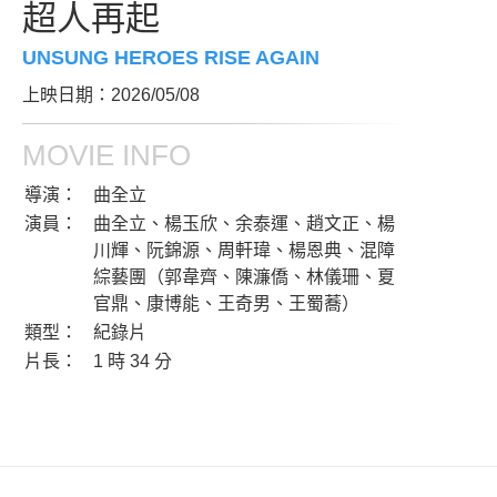
超人再起
UNSUNG HEROES RISE AGAIN
上映日期：2026/05/08
MOVIE INFO
導演：
曲全立
演員：
曲全立、楊玉欣、余泰運、趙文正、楊
川輝、阮錦源、周軒瑋、楊恩典、混障
綜藝團（郭韋齊、陳濂僑、林儀珊、夏
官鼎、康博能、王奇男、王蜀蕎）
類型：
紀錄片
片長：
1 時 34 分