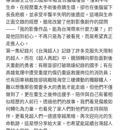
導演曲全立在35歲那年被宣告腦瘤復發、僅剩半年
生命，在經歷重大手術後奇蹟生還，卻也在後腦留下
長長疤痕，並承受半聾半失明的後遺症。這場與生命
正面交鋒的經歷，徹底改變了他對影像創作的提問
——「我的影像作品，能為台灣帶來什麼力量？」於
是他回到初心，不再只是為了被看見，而是希望真正
走進人心。
第一集紀錄片《台灣超人》記錄了許多克服先天限制
的超人，而在《超人再起》中，鏡頭轉向那些面對後
天重創的勇者：有眼盲卻打破跳遠紀錄的國手；有在
高雄氣爆中遭受重度灼傷仍重返救援崗位的消防員；
也有因車禍截肢卻挑戰陸海空三棲運動的獨腳鐵人，
難以想像那些需要多大的勇氣才能走過，但他們不僅
做到了，更在重生之後伸出援手，陪伴與自己有著相
似經歷的人前行。透過他們的故事，我們看見傷痕如
何轉化為力量，也看見了家人們對他們的支持與陪
伴，更看見超人們一道道穿越黑暗、再次迎向光的生
命軌跡，這是想分享給大家，也希望能延續台灣超人