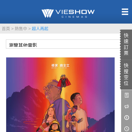
熱售中
首頁
熱售中
超人再起
即將上映
快
速
訂
票
快
TITAN SCREEN
影城餐飲
搜
MUCROWN
UNICORN
空
位
IMAX
4DX
VR 演唱會
GOLD CLASS
AD口述影像
LIVE演唱會