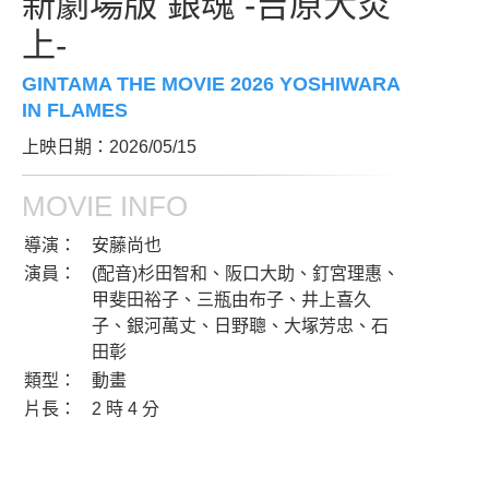
新劇場版 銀魂 -吉原大炎
上-
GINTAMA THE MOVIE 2026 YOSHIWARA
IN FLAMES
上映日期：2026/05/15
MOVIE INFO
導演：
安藤尚也
演員：
(配音)杉田智和、阪口大助、釘宮理惠、
甲斐田裕子、三瓶由布子、井上喜久
子、銀河萬丈、日野聰、大塚芳忠、石
田彰
類型：
動畫
片長：
2 時 4 分