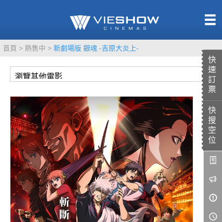
熱售中
首頁
熱售中
新劇場版 銀魂 -吉原大炎上-
即將上映
快
速
訂
票
快
TITAN SCREEN
影城餐飲
搜
MUCROWN
UNICORN
空
位
IMAX
4DX
VR 演唱會
GOLD CLASS
AD口述影像
LIVE演唱會