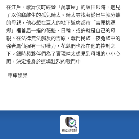
在江戶．歌舞伎町經營「萬事屋」的坂田銀時，遇見
了以偷竊維生的孤兒晴太。晴太尋找著從出生就分離
的母親，他心想在巨大的地下遊廓都市「吉原桃源
鄉」裡首屈一指的花魁．日輪，或許就是自己的母
親。在法律無法觸及的吉原，戰鬥民族．夜兔族中的
強者鳳仙握有一切權力，花魁們也都在他的控制之
下。銀時與夥伴們為了實現晴太想見到母親的小小心
願，決定投身於這場壯烈的戰鬥中……
-車庫娛樂