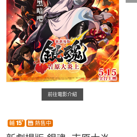
影城公告
影城活動
中獎名單
合作夥伴
商家介紹
加入iShow
商場活動
會員活動
前往電影介紹
會員Q&A