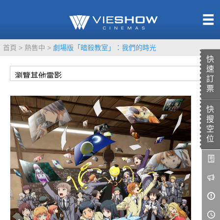
熱售中
首頁
熱售中
劇場版「暗殺教室」：我們的時光
即將上映
快
速
訂
票
快
TITAN SCREEN
影城餐飲
搜
MUCROWN
UNICORN
空
位
IMAX
4DX
VR 演唱會
GOLD CLASS
AD口述影像
LIVE演唱會