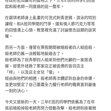
在政府愈加嚴苛的監視之下，三年E班的同學們回憶
起和殺老師一同度過的這一整年。
在碧琪老師身上亂畫的可洗式刺青塗鴉、游泳的特別
課程、和A班同學間的鬥爭，還有情人節巧克力等等
的回憶湧上心頭，教室裡充滿了討論懷念話題的談笑
聲。
而另一方面，僅管在寒假期間被暗殺者四人組追殺，
殺老師仍舊一派輕鬆地躲過去了。
殺老師為了捉弄那四人組來到他們光顧的一家居酒
屋，卻意外拯救了那家店正被追債的盲目店主
「梓」，以及店主女兒「螢」。
經由與他們的相遇，殺老師再次體認到自身的命運，
並更加堅定了自己要盡全力履行老師的職責直到最後
一刻的決心。
今天又是新的一天，三年E班的同學們依舊為了在年
底前暗殺掉殺老師而努力發動攻擊，殺老師則掛著微