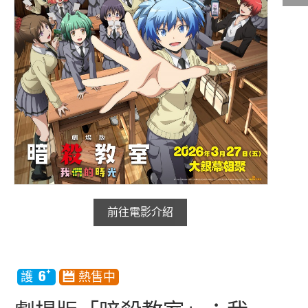
影城公告
影城活動
中獎名單
合作夥伴
商家介紹
加入iShow
商場活動
會員活動
前往電影介紹
會員Q&A