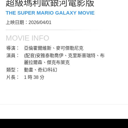
超級瑪利歐銀河電影版
THE SUPER MARIO GALAXY MOVIE
上映日期：2026/04/01
MOVIE INFO
導演：
亞倫霍爾維斯、麥可傑勒尼克
演員：
(配音)安雅泰勒喬伊、克里斯普瑞特、布
麗拉爾森、傑克布萊克
類型：
動畫、奇幻/科幻
片長：
1 時 38 分