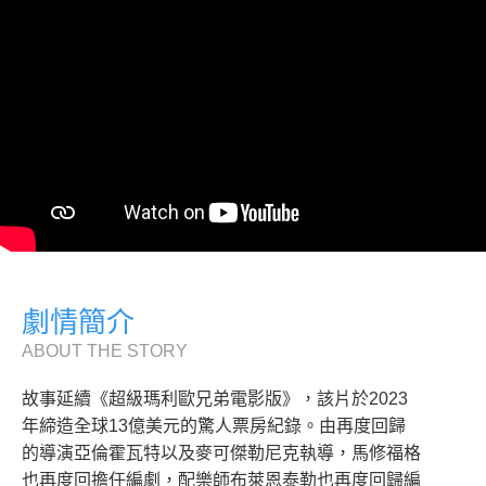
劇情簡介
ABOUT THE STORY
故事延續《超級瑪利歐兄弟電影版》，該片於2023
年締造全球13億美元的驚人票房紀錄。由再度回歸
的導演亞倫霍瓦特以及麥可傑勒尼克執導，馬修福格
也再度回擔任編劇，配樂師布萊恩泰勒也再度回歸編