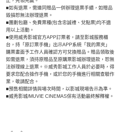
止，先領先贏。
■如有退票，需連同贈品一併辦理退票手續，如贈品
毀損恕無法辦理退票。
■團劃包廳、免費票種(包含忠誠禮、兌點票)均不適
用以上活動。
■使用威秀影城官方APP訂票者，請至影城服務櫃
台，持「原訂票手機」出示APP系統「我的票夾」
購票畫面予工作人員確認方可兌換贈品。贈品領取後
如需退票，須持原贈品至原購票影城辦理退款，恕無
法辦理線上退票。※威秀影城工作人員於必要時，得
要求您配合操作手機，或於您的手機進行相關查驗作
業，敬請配合。
■預售相關詳情與場次時間，以影城現場告示為準。
■威秀影城/MUVIE CINEMAS保有活動最終解釋權。