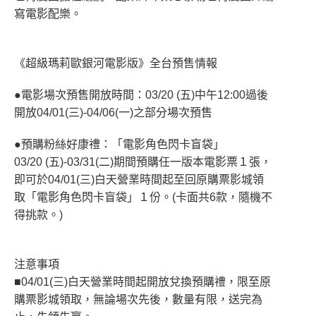
寫電影配樂。
《超級瑪莉歐銀河電影版》全台預售情報
●電影場次預售開放時間：03/20 (五)中午12:00過後
開放04/01(三)-04/06(一)之部分場次預售
●預購粉絲好康禮：「電影角色閃卡盲袋」
03/20 (五)-03/31(二)期間預購任一版本電影票１張，
即可於04/01(三)白天營業時間起至回原購票影城領
取「電影角色閃卡盲袋」１份。(卡面共6款，隨機不
得挑款。)
注意事項
■04/01(三)白天營業時間起開放兌換預購禮，限至原
購票影城領取，無論場次先後，數量有限，送完為