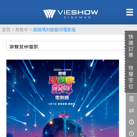
熱售中
首頁
熱售中
超級瑪利歐銀河電影版
即將上映
快
速
訂
票
快
TITAN SCREEN
影城餐飲
搜
MUCROWN
UNICORN
空
位
IMAX
4DX
VR 演唱會
GOLD CLASS
AD口述影像
LIVE演唱會