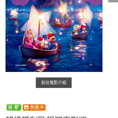
影城公告
影城活動
中獎名單
合作夥伴
商家介紹
加入iShow
商場活動
會員活動
會員Q&A
前往電影介紹