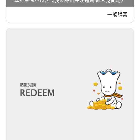
本訂票區不包含《我未許願先吹蠟燭 影人見面場》