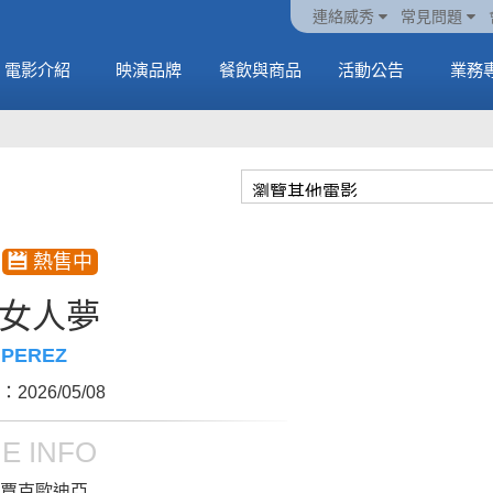
火熱預售中《橡樹街
動電
套餐
一封來自𝑲𝑨𝑻𝑺𝑬𝒀𝑬的
🥤威秀獨家電影套餐
🥤威秀獨家電影套餐
連絡威秀
常見問題
末日》
中
🥤全台熱賣中
情書
🥤全台熱賣中
MORE
電影介紹
映演品牌
餐飲與商品
活動公告
業務
MORE
MORE
MORE
女人夢
 PEREZ
2026/05/08
E INFO
賈克歐迪亞