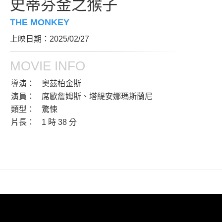
史蒂芬金之猴子
THE MONKEY
上映日期：2025/02/27
MOVIE INFO
導演：
奧茲柏金斯
演員：
席歐詹姆斯、塔緹安娜瑪斯蘭尼
類型：
驚悚
片長：
1 時 38 分