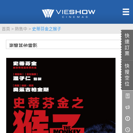
熱售中
首頁
熱售中
史蒂芬金之猴子
即將上映
快
速
訂
票
快
TITAN SCREEN
影城餐飲
搜
MUCROWN
UNICORN
空
位
IMAX
4DX
VR 演唱會
GOLD CLASS
AD口述影像
LIVE演唱會