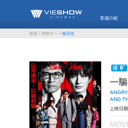
《催眠麥克風-互
🥤威秀獨家電影
🥤全台熱賣
影》
影城介紹
MORE
MORE
首頁
熱售中
一騙到底
一騙
ANGRY
AND T
上映日期：
MOVI