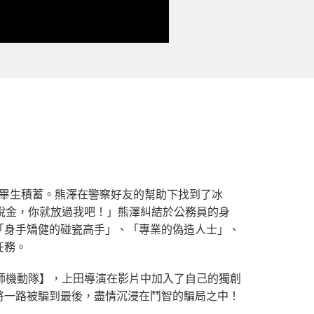
走畢生積蓄。熊澤在警察好友的幫助下找到了冰
稅金，你就放過我吧！」熊澤糾結於公務員的身
「身手矯健的碰瓷高手」、「專業的偽造人士」、
任務。
師機動隊】，上田導演在影片中加入了自己的獨創
將一路被騙到最後，盡情沉浸在鬥智的騙局之中！