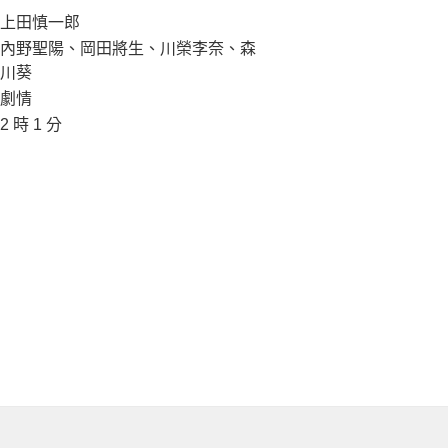
上田慎一郎
內野聖陽、岡田將生、川榮李奈、森
川葵
劇情
2 時 1 分