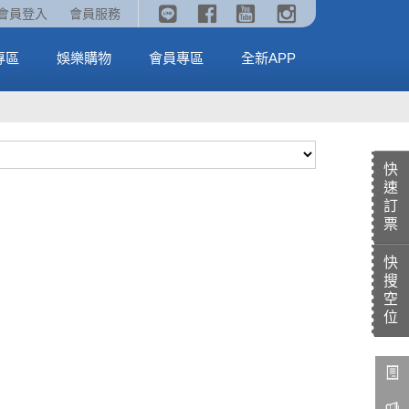
《劇場版吉伊卡哇》🥤威秀獨家電影套餐🥤
火熱預售中《汪汪隊立大功：恐龍大電影》
會員登入
會員服務
全台熱賣中
MORE
MORE
專區
娛樂購物
會員專區
全新APP
快
速
訂
票
快
搜
空
位