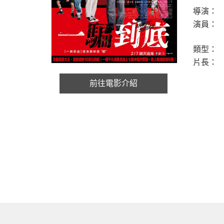
導演：
演員：
類型：
片長：
前往電影介紹