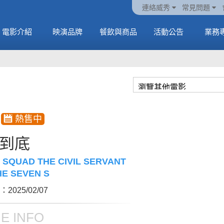
火熱預售中《橡樹街
動電
套餐
一封來自𝑲𝑨𝑻𝑺𝑬𝒀𝑬的
🥤威秀獨家電影套餐
🥤威秀獨家電影套餐
連絡威秀
常見問題
末日》
中
🥤全台熱賣中
情書
🥤全台熱賣中
MORE
電影介紹
映演品牌
餐飲與商品
活動公告
業務
MORE
MORE
MORE
到底
 SQUAD THE CIVIL SERVANT
HE SEVEN S
2025/02/07
E INFO