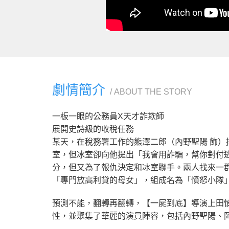
劇情簡介
ABOUT THE STORY
一板一眼的公務員X天才詐欺師
展開史詩級的收稅任務
某天，在稅務署工作的熊澤二郎（內野聖陽 飾）
室，但冰室卻向他提出「我會用詐騙，幫你對付
分，但又為了報仇決定和冰室聯手。兩人找來一
「專門放高利貸的母女」，組成名為「憤怒小隊
預測不能，翻轉再翻轉，【一屍到底】導演上田
性，並聚集了華麗的演員陣容，包括內野聖陽、