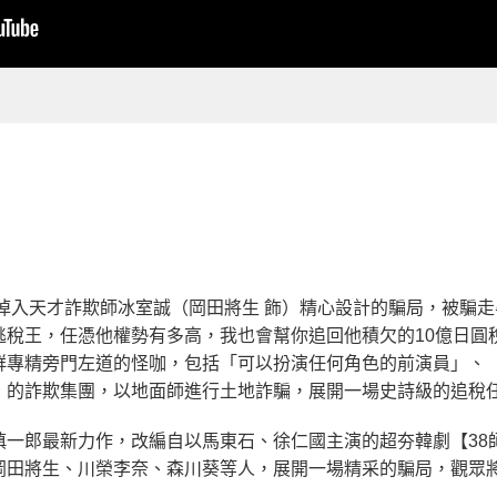
掉入天才詐欺師冰室誠（岡田將生 飾）精心設計的騙局，被騙
逃稅王，任憑他權勢有多高，我也會幫你追回他積欠的10億日圓
群專精旁門左道的怪咖，包括「可以扮演任何角色的前演員」、
」的詐欺集團，以地面師進行土地詐騙，展開一場史詩級的追稅
慎一郎最新力作，改編自以馬東石、徐仁國主演的超夯韓劇【38
岡田將生、川榮李奈、森川葵等人，展開一場精采的騙局，觀眾