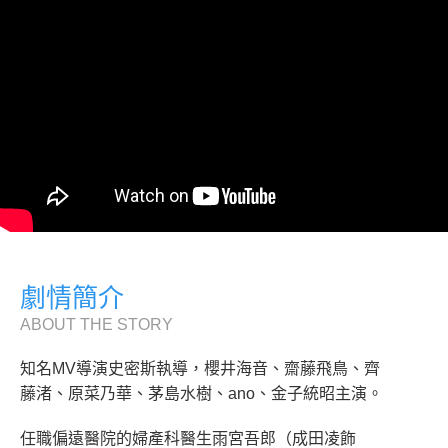
劇情簡介
ABOUT THE STORY
知名MV導演史密斯執導，櫻井海音、齋藤飛鳥、齊
藤渚、原菜乃華、茅島水樹、ano、金子統昭主演。
任職偏遠醫院的婦產科醫生雨宮吾郎（成田凌飾