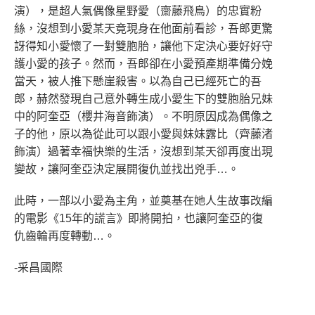
演），是超人氣偶像星野愛（齋藤飛鳥）的忠實粉
絲，沒想到小愛某天竟現身在他面前看診，吾郎更驚
訝得知小愛懷了一對雙胞胎，讓他下定決心要好好守
護小愛的孩子。然而，吾郎卻在小愛預產期準備分娩
當天，被人推下懸崖殺害。以為自己已經死亡的吾
郎，赫然發現自己意外轉生成小愛生下的雙胞胎兄妹
中的阿奎亞（櫻井海音飾演）。不明原因成為偶像之
子的他，原以為從此可以跟小愛與妹妹露比（齊藤渚
飾演）過著幸福快樂的生活，沒想到某天卻再度出現
變故，讓阿奎亞決定展開復仇並找出兇手…。
此時，一部以小愛為主角，並奠基在她人生故事改編
的電影《15年的謊言》即將開拍，也讓阿奎亞的復
仇齒輪再度轉動…。
-采昌國際