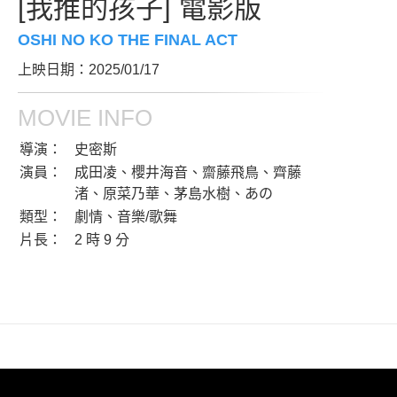
[我推的孩子] 電影版
OSHI NO KO THE FINAL ACT
上映日期：2025/01/17
MOVIE INFO
導演：
史密斯
演員：
成田凌、櫻井海音、齋藤飛鳥、齊藤
渚、原菜乃華、茅島水樹、あの
類型：
劇情、音樂/歌舞
片長：
2 時 9 分