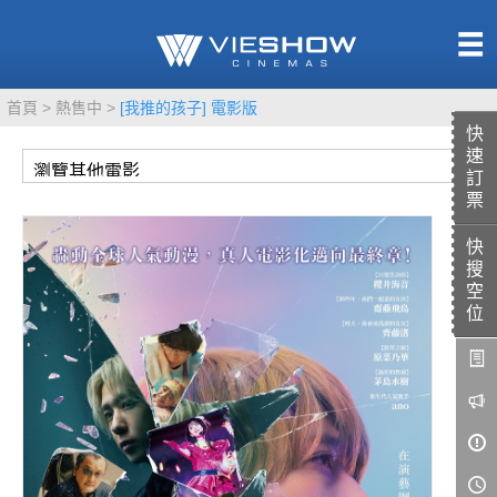
熱售中
首頁
熱售中
[我推的孩子] 電影版
即將上映
快
速
訂
票
快
TITAN SCREEN
影城餐飲
搜
MUCROWN
UNICORN
空
位
IMAX
4DX
VR 演唱會
GOLD CLASS
AD口述影像
LIVE演唱會