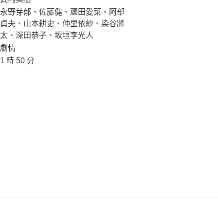
永野芽郁、佐藤健、蘆田愛菜、阿部
貞夫、山本耕史、仲里依紗、染谷將
太、深田恭子、坂垣李光人
劇情
1 時 50 分