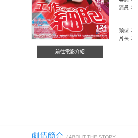
演員：
類型：
片長：
前往電影介紹
劇情簡介
ABOUT THE STORY