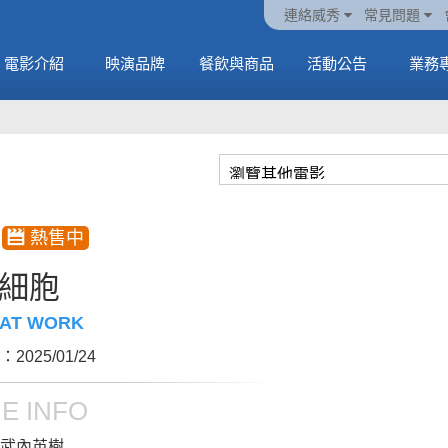
火熱預售中《橡樹街
動電
套餐
一封來自𝑲𝑨𝑻𝑺𝑬𝒀𝑬的
🥤威秀獨家電影套餐
🥤威秀獨家電影套餐
連絡威秀
常見問題
末日》
中
🥤全台熱賣中
情書
🥤全台熱賣中
MORE
電影介紹
映演品牌
餐飲與商品
活動公告
業務
MORE
MORE
MORE
細胞
 AT WORK
2025/01/24
E INFO
武內英樹