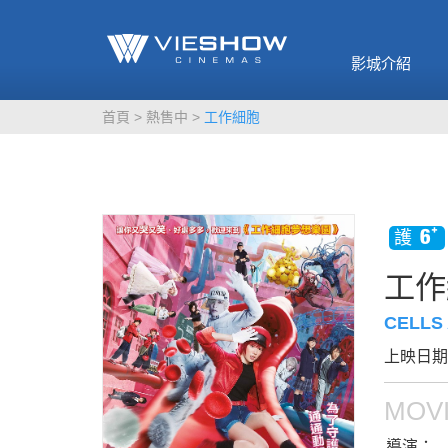
《催眠麥克風-互
🥤威秀獨家電影
🥤全台熱賣
影》
影城介紹
MORE
MORE
首頁
熱售中
工作細胞
工作
CELLS
上映日期：
MOVI
導演：