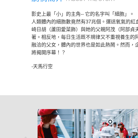
影史上最「小」的主角-- 它的名字叫「細胞」。
人類體內的細胞數竟然有37兆個。運送氧氣的
崎日胡（蘆田愛菜飾）與她的父親阿茂（阿部貞
著。相反地，每日生活既不規律又不重視養生的
融洽的父女，體內的世界也是如此熱鬧。然而，
將揭開序幕！？
-天馬行空