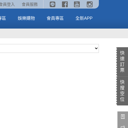
《劇場版吉伊卡哇》🥤威秀獨家電影套餐🥤
火熱預售中《汪汪隊立大功：恐龍大電影》
會員登入
會員服務
全台熱賣中
MORE
MORE
專區
娛樂購物
會員專區
全新APP
快
速
訂
票
快
搜
空
位