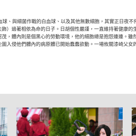
紅血球、與細菌作戰的白血球、以及其他無數細胞，其實正日夜不
夫飾）過著相依為命的日子。日胡個性嚴謹，一直維持著健康的
阿茂，體內則是個黑心的勞動環境，他的細胞總是抱怨連連。雖
企圖入侵他們體內的病原體已開始蠢蠢欲動。一場攸關漆崎父女