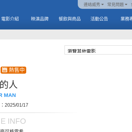
ATEEZ 邀請你進入
動電
套餐
一封來自𝑲𝑨𝑻𝑺𝑬𝒀𝑬的
🥤威秀獨家電影套餐
🥤威秀獨家電影套餐
連絡威秀
常見問題
另一個感官維度
中
🥤全台熱賣中
情書
🥤全台熱賣中
MORE
電影介紹
映演品牌
餐飲與商品
活動公告
業務
MORE
MORE
MORE
的人
R MAN
2025/01/17
E INFO
麥可格雷希