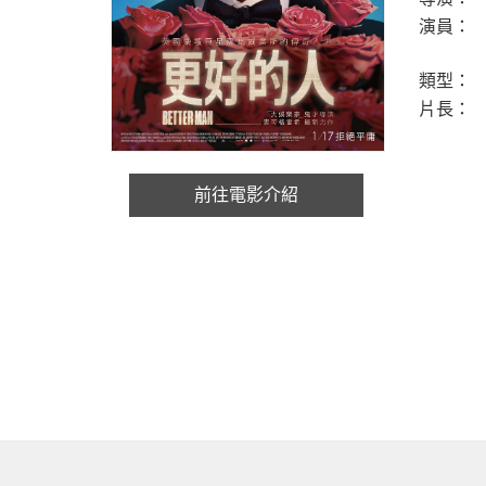
演員：
類型：
片長：
前往電影介紹