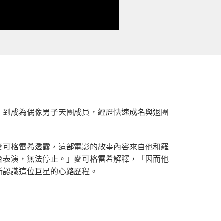
，到成為偶像男子天團成員，經歷快速成名與退團
麥可格雷希透露，這部電影的故事內容來自他和羅
台表演，無法停止。」麥可格雷希解釋，「因而他
新認識這位巨星的心路歷程。