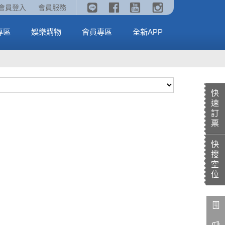
《劇場版吉伊卡哇》🥤威秀獨家電影套餐🥤
火熱預售中《汪汪隊立大功：恐龍大電影》
會員登入
會員服務
全台熱賣中
MORE
MORE
專區
娛樂購物
會員專區
全新APP
快
速
訂
票
快
搜
空
位