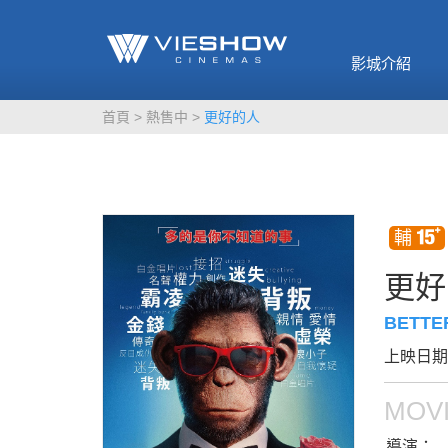
《催眠麥克風-互
🥤威秀獨家電影
🥤全台熱賣
影》
影城介紹
MORE
MORE
首頁
熱售中
更好的人
更好
BETTE
上映日期：
MOVI
導演：