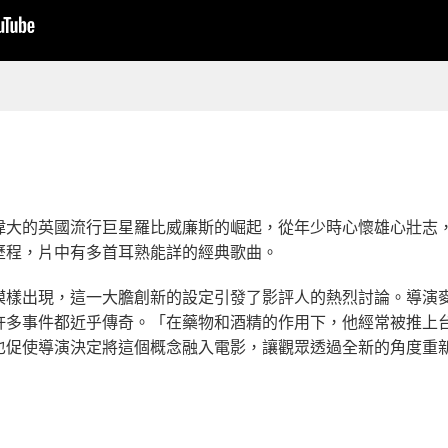
偉大的英國流行巨星羅比威廉斯的崛起，從年少時心懷雄心壯志
歷程，片中有多首耳熟能詳的經典歌曲。
模樣出現，這一大膽創新的設定引發了影評人的熱烈討論。導演
許多事件都近乎傳奇。「在藥物和酒精的作用下，他經常被推上
也促使導演決定將這個概念融入電影，讓觀眾透過全新的角度重