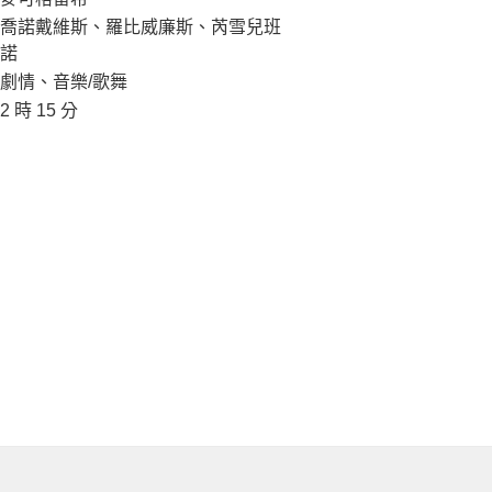
喬諾戴維斯、羅比威廉斯、芮雪兒班
諾
劇情、音樂/歌舞
2 時 15 分