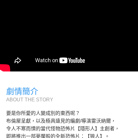
劇情簡介
ABOUT THE STORY
要是你所愛的人變成別的東西呢？
布倫屋呈獻，以及極具遠見的編劇/導演雷沃納爾，
令人不寒而慄的當代怪物恐怖片【隱形人】主創者，
即將推出一部夢魘般的全新恐怖片：【狼人】。