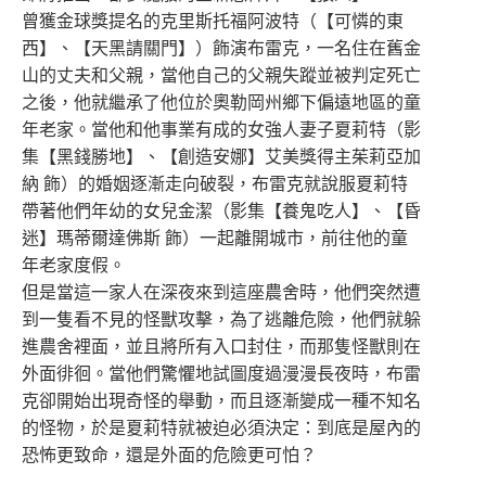
曾獲金球獎提名的克里斯托福阿波特（【可憐的東
西】、【天黑請關門】）飾演布雷克，一名住在舊金
山的丈夫和父親，當他自己的父親失蹤並被判定死亡
之後，他就繼承了他位於奧勒岡州鄉下偏遠地區的童
年老家。當他和他事業有成的女強人妻子夏莉特（影
集【黑錢勝地】、【創造安娜】艾美獎得主茱莉亞加
納 飾）的婚姻逐漸走向破裂，布雷克就說服夏莉特
帶著他們年幼的女兒金潔（影集【養鬼吃人】、【昏
迷】瑪蒂爾達佛斯 飾）一起離開城市，前往他的童
年老家度假。
但是當這一家人在深夜來到這座農舍時，他們突然遭
到一隻看不見的怪獸攻擊，為了逃離危險，他們就躲
進農舍裡面，並且將所有入口封住，而那隻怪獸則在
外面徘徊。當他們驚懼地試圖度過漫漫長夜時，布雷
克卻開始出現奇怪的舉動，而且逐漸變成一種不知名
的怪物，於是夏莉特就被迫必須決定：到底是屋內的
恐怖更致命，還是外面的危險更可怕？