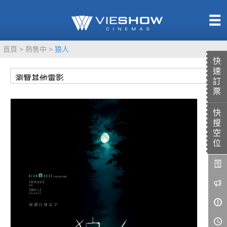
熱售中
首頁
熱售中
狼人
即將上映
快
速
訂
票
快
TITAN SCREEN
影城餐飲
搜
MUCROWN
UNICORN
空
位
IMAX
4DX
VR 演唱會
GOLD CLASS
AD口述影像
LIVE演唱會