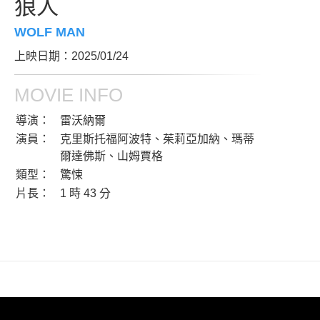
狼人
WOLF MAN
上映日期：2025/01/24
MOVIE INFO
導演：
雷沃納爾
演員：
克里斯托福阿波特、茱莉亞加納、瑪蒂
爾達佛斯、山姆賈格
類型：
驚悚
片長：
1 時 43 分