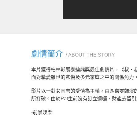
劇情簡介
ABOUT THE STORY
本片獲得柏林影展泰迪熊獎最佳劇情片，《叔・叔
面對摯愛離世的悲傷及多元家庭之中的關係角力
影片以一對女同志的愛情為主軸，由區嘉雯飾演的An
所打破。由於Pat生前沒有訂立遺囑，財產去留引爆
-前景娛樂