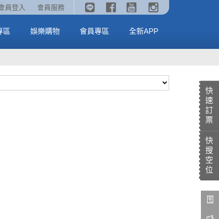
《劇場版吉伊卡哇》🥤威秀獨家電影套餐🥤
火熱預售中《汪汪隊立大功：恐龍大電影》
會員登入
會員服務
全台熱賣中
MORE
MORE
專區
娛樂購物
會員專區
全新APP
快
速
訂
票
快
搜
空
位