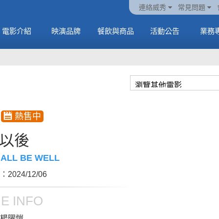
火熱預售中《橡樹街
動電
套餐
一封來自𝑲𝑨𝑻𝑺𝑬𝒀𝑬的
🥤威秀獨家電影套餐
🥤威秀獨家電影套餐
連絡威秀
常見問題
末日》
中
🥤全台熱賣中
情書
🥤全台熱賣中
MORE
電影介紹
映演品牌
餐飲與商品
活動公告
業務
MORE
MORE
MORE
以後
HALL BE WELL
2024/12/06
E INFO
楊曜愷