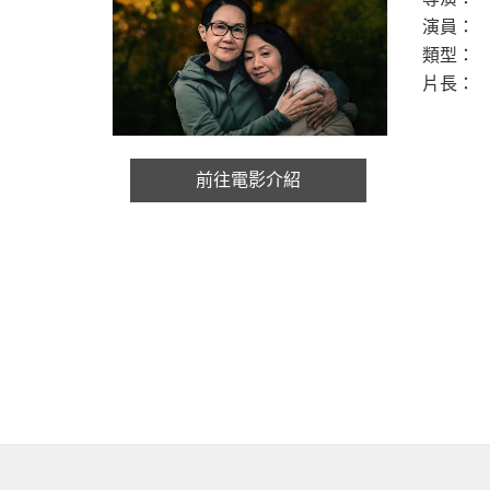
演員：
類型：
片長：
前往電影介紹