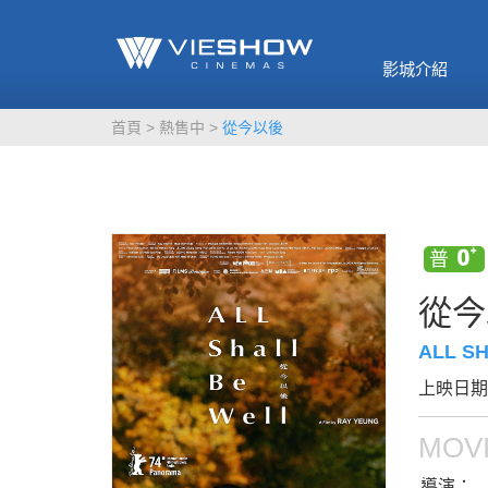
《催眠麥克風-互
🥤威秀獨家電影
🥤全台熱賣
影》
影城介紹
MORE
MORE
首頁
熱售中
從今以後
從今
ALL S
上映日期：
MOVI
導演：