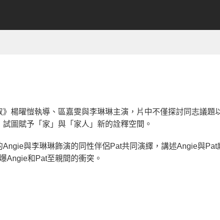
》楊曜愷執導、區嘉雯與李琳琳主演，片中不僅探討同志議題以及
，試圖賦予「家」與「家人」新的詮釋空間。
gie與李琳琳飾演的同性伴侶Pat共同演繹，講述Angie與Pa
Angie和Pat至親間的衝突。