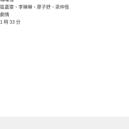
區嘉雯、李琳琳、廖子妤、梁仲恆
劇情
1 時 33 分