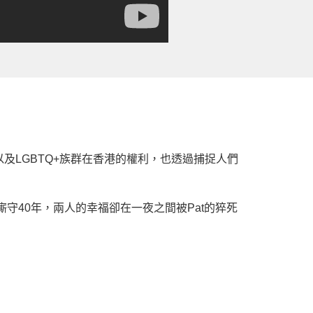
LGBTQ+族群在香港的權利，也透過捕捉人們
t廝守40年，兩人的幸福卻在一夜之間被Pat的猝死