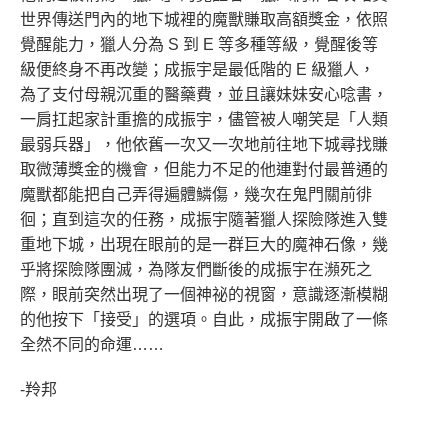
世界傳送門內的地下城裡的魔獸賺取高額獎金，依照
覺醒能力，獵人分為 S 到 E 等多種等級，覺醒後等
級便終身不再改變；成振宇是最低階的 E 級獵人，
為了支付母親沉重的醫藥費，並且讓妹妹安心唸書，
一肩扛起家計重擔的成振宇，儘管被人嘲笑是「人類
最弱兵器」，他依舊一次又一次地前往地下城尋找賺
取微薄獎金的機會，但能力不足的他連對付最普通的
魔獸都能把自己弄得遍體鱗傷，幾次在鬼門關前徘
徊；直到這次的任務，成振宇隨著獵人探險隊進入雙
重地下城，出現在眼前的是一群巨大的魔神石像，幾
乎將探險隊團滅，為隊友們斷後的成振宇在瀕死之
際，眼前突然出現了一個神祕的視窗，意識逐漸模糊
的他按下「接受」的選項。自此，成振宇開啟了一條
全然不同的命運……
-羚邦