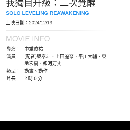
我獨自升級：二次覺醒
SOLO LEVELING REAWAKENING
上映日期：2024/12/13
MOVIE INFO
導演：
中重俊祐
演員：
(配音)坂泰斗、上田麗奈、平川大輔、東
地宏樹、銀河万丈
類型：
動畫、動作
片長：
2 時 0 分