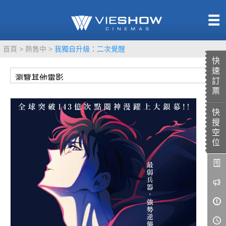
熱售中
首頁
熱售中
我獨自升級：二次覺醒
即將上映
快
速
訂
票
快
TITAN SCREEN
影城餐飲
搜
MUCROWN
UNICORN
空
位
IMAX
4DX
VR 演唱會
GOLD CLASS
AD口述影像
LIVE演唱會