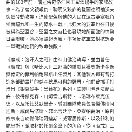
曲的183年前，講述傳奇洛汗國王聖盔鎚手的家族故
事。為了替父親報仇，聰明又狡詐的登蘭德領袖沃夫
突然發動攻襲，迫使聖盔與他的人民在遠古要塞號角
堡面臨九死一生的背水一戰，此強大的要塞也在日後
被稱為聖盔谷。聖盔之女赫拉也發現她所面臨的情勢
日益險峻，她必須鼓起勇氣，率領反抗軍去對抗想要
一舉殲滅他們的致命強敵。
《魔戒：洛汗人之戰》由神山健治執導，並由曾任
《魔戒》與《哈比人》三部曲的編劇且獲奧斯卡金像
獎肯定的菲利帕鮑恩斯出任製片；其他製片還有曾打
造多部動畫片的傑森狄馬可與約瑟周，他們曾攜手打
造出《銀翼殺手：黑蓮花》系列。監製則包含法蘭華
許、彼得傑克森、山姆雷吉斯特、卡洛琳布萊克伍
德，以及托比艾默里奇。編劇團隊成員包含傑佛瑞阿
迪斯、威爾馬修斯、菲比吉廷斯、亞提帕喬治，原創
故事來自於傑佛瑞阿迪斯、威爾馬修斯，以及菲利帕
鮑恩斯，並取材於托爾金筆下的角色。從《魔戒》三