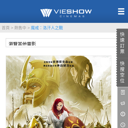
熱售中
首頁
熱售中
魔戒：洛汗人之戰
即將上映
快
速
訂
票
快
TITAN SCREEN
影城餐飲
搜
MUCROWN
UNICORN
空
位
IMAX
4DX
VR 演唱會
GOLD CLASS
AD口述影像
LIVE演唱會