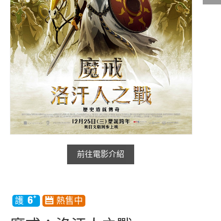
影城公告
影城活動
中獎名單
合作夥伴
商家介紹
加入iShow
商場活動
會員活動
前往電影介紹
會員Q&A