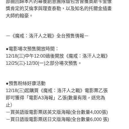
部曲回歸本片的幕後創意團隊還包含曾獲奧斯卡金像
獎肯定的艾倫李與理查泰勒，以及知名的托爾金插畫
大師約翰豪。
－《魔戒：洛汗人之戰》全台預售情報－
●電影場次預售開放時間：
12/18(三)中午12:00過後開放《魔戒：洛汗人之戰》
12/25(三)-12/30(一)之部分場次預售。
●預售粉絲好康活動
12/18(三)起購買《魔戒：洛汗人之戰》電影票乙張
即可獲得「電影A3海報」乙張(數量有限，送完為
止）
－買英語版電影票送英文版海報(全台數量4,000張)
－買日語版電影票送日文版海報(全台數量6,000 張)