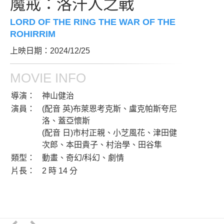
魔戒：洛汗人之戰
LORD OF THE RING THE WAR OF THE
ROHIRRIM
上映日期：2024/12/25
MOVIE INFO
導演：
神山健治
演員：
(配音 英)布萊恩考克斯、盧克帕斯夸尼
洛、蓋亞懷斯
(配音 日)市村正親、小芝風花、津田健
次郎、本田貴子、村治學、田谷隼
類型：
動畫、奇幻/科幻、劇情
片長：
2 時 14 分