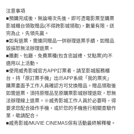
注意事項
■預購完成後，無論場次先後，即可憑電影票至購票
影城櫃台領取贈品(不得跨影城領取)，數量有限，送
完為止，先領先贏。
■如有退票，需連同贈品一併辦理退票手續，如贈品
毀損恕無法辦理退票。
■團劃、包廳、免費票種(包含忠誠禮、兌點票)均不
適用以上活動。
■使用威秀影城官方APP訂票者，請至影城服務櫃
台，持「原訂票手機」出示APP系統「我的票夾」
購票畫面予工作人員確認方可兌換贈品。贈品領取後
如需退票，須持原贈品至原購票影城辦理退款，恕無
法辦理線上退票。※威秀影城工作人員於必要時，得
要求您配合操作手機，或於您的手機進行相關查驗作
業，敬請配合。
■威秀影城/MUVIE CINEMAS保有活動最終解釋權。