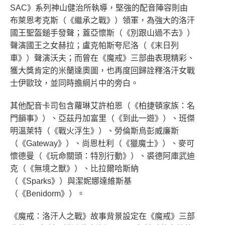
SAC》系列神山健治所執導，堅強的配音陣容則由
布萊恩考克斯（《繼承之戰》）領軍，為強大的洛汗
國王聖盔鎚手發聲；蓋亞懷斯（《別跟山過不去》）
聲演國王之女赫拉；盧克帕斯夸尼洛（《末日列
車》）聲演沃夫；而曾在《魔戒》三部曲表現精彩、
獲大獎肯定的米蘭達奧圖，也再度回歸詮釋洛汗女戰
士伊歐玟，並同時擔綱片中的旁白。
其他配音卡司包含蘿琳艾許柏恩（《柏捷頓家族：名
門韻事》）、亞茲丹加富里（《到此一遊》）、班傑
明溫萊特（《戰火浮生》）、勞倫斯烏彭威廉斯
（《Gateway》）、尚恩杜利（《獵魔士》）、麥可
懷德曼（《玩命關頭：特別行動》）、裘德阿庫武迪
克（《無境之獸》）、比拉爾哈斯納
（《Sparks》）與潔妮娜達維斯基
（《Benidorm》）。
《魔戒：洛汗人之戰》故事背景設定在《魔戒》三部