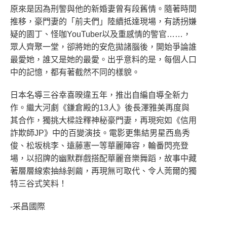
原來是因為刑警與他的新婚妻曾有段舊情。隨著時間
推移，豪門妻的「前夫們」陸續抵達現場，有誘拐嫌
疑的園丁、怪咖YouTuber以及重感情的警官……，
眾人齊聚一堂，卻將她的安危拋諸腦後，開始爭論誰
最愛她，誰又是她的最愛。出乎意料的是，每個人口
中的記憶，都有著截然不同的樣貌。
日本名導三谷幸喜暌違五年，推出自編自導全新力
作。繼大河劇《鎌倉殿的13人》後長澤雅美再度與
其合作，獨挑大樑詮釋神秘豪門妻，再現宛如《信用
詐欺師JP》中的百變演技。電影更集結男星西島秀
俊、松坂桃李、遠藤憲一等華麗陣容，輪番閃亮登
場，以招牌的幽默群戲搭配華麗音樂舞蹈，故事中藏
著層層線索抽絲剝繭，再現無可取代、令人莞爾的獨
特三谷式笑料！
-采昌國際