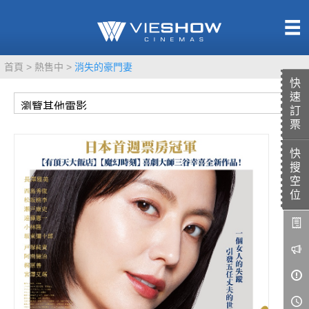
熱售中
首頁
熱售中
消失的豪門妻
即將上映
快
速
訂
票
快
TITAN SCREEN
影城餐飲
搜
MUCROWN
UNICORN
空
位
IMAX
4DX
VR 演唱會
GOLD CLASS
AD口述影像
LIVE演唱會