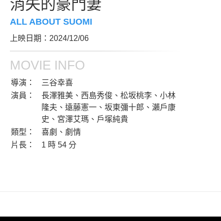
消失的豪門妻
ALL ABOUT SUOMI
上映日期：2024/12/06
MOVIE INFO
導演：
三谷幸喜
演員：
長澤雅美、西島秀俊、松坂桃李、小林
隆夫、遠藤憲一、坂東彌十郎、瀨戶康
史、宮澤艾瑪、戶塚純貴
類型：
喜劇、劇情
片長：
1 時 54 分