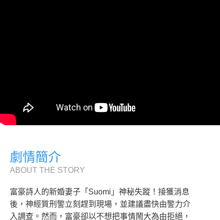
劇情簡介
ABOUT THE STORY
富豪詩人的新婚妻子「Suomi」神秘失蹤！接獲消息
後，神經質刑警立刻趕到現場，並建議盡快由警力介
入調查。然而，富豪卻以不想把事情鬧大為由拒絕，