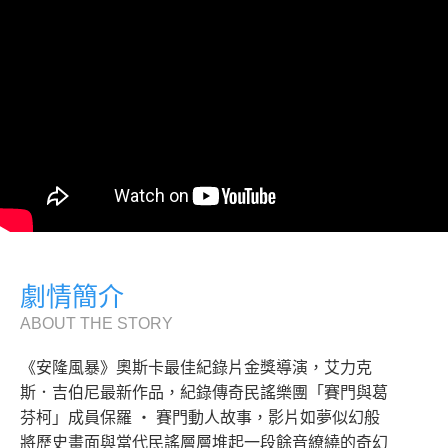
劇情簡介
ABOUT THE STORY
《安隆風暴》奧斯卡最佳紀錄片金獎導演，艾力克
斯．吉伯尼最新作品，紀錄傳奇民謠樂團「賽門與葛
芬柯」成員保羅 ‧ 賽門動人故事，影片如夢似幻般
將歷史畫面與當代民謠層層堆起一段餘音繚繞的奇幻