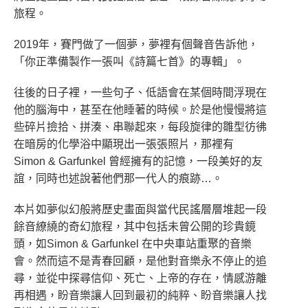
旅程。
2019年，賽門做了一個夢，夢裡有個聲音告訴他，
「你正準備製作一張叫《詩篇七首》的專輯」。
往後的日子裡，一些句子、低語會在某個時間浮現在
他的腦海中，甚至在他睡著的時候。於是他慢慢將這
些碎片撿拾、拼湊、串聯起來，每段旋律的雛型彷彿
在暗房的化學浴中顯現出一張張照片，那裡有
Simon & Garfunkel 曾經擁有的記憶，一段美好的友
誼，同時也述說著他們那一代人的痕跡…。
本片如夢似幻般將歷史畫面與當代民謠層層堆起一段
餘音繚繞的奇幻旅程，其中包括未曾公開的珍貴鏡
頭，如Simon & Garfunkel 在中央車站重聚的音樂
會。然而這不是青春回顧，是他對音樂永不停止的追
尋，並從中探尋信仰、死亡、上帝的存在，情感游離
再相遇，盼音樂讓人回到最初的純粹、盼音樂讓人找