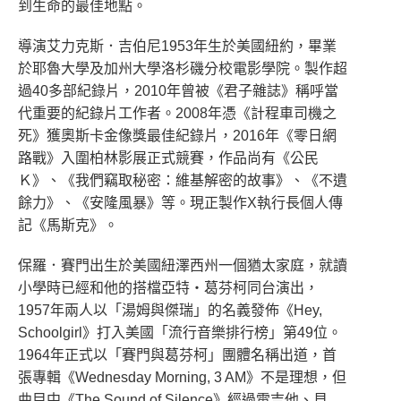
到生命的最佳地點。
導演艾力克斯．吉伯尼1953年生於美國紐約，畢業
於耶魯大學及加州大學洛杉磯分校電影學院。製作超
過40多部紀錄片，2010年曾被《君子雜誌》稱呼當
代重要的紀錄片工作者。2008年憑《計程車司機之
死》獲奧斯卡金像獎最佳紀錄片，2016年《零日網
路戰》入圍柏林影展正式競賽，作品尚有《公民
Ｋ》、《我們竊取秘密：維基解密的故事》、《不遺
餘力》、《安隆風暴》等。現正製作X執行長個人傳
記《馬斯克》。
保羅．賽門出生於美國紐澤西州一個猶太家庭，就讀
小學時已經和他的搭檔亞特‧葛芬柯同台演出，
1957年兩人以「湯姆與傑瑞」的名義發佈《Hey,
Schoolgirl》打入美國「流行音樂排行榜」第49位。
1964年正式以「賽門與葛芬柯」團體名稱出道，首
張專輯《Wednesday Morning, 3 AM》不是理想，但
曲目中《The Sound of Silence》經過電吉他、貝