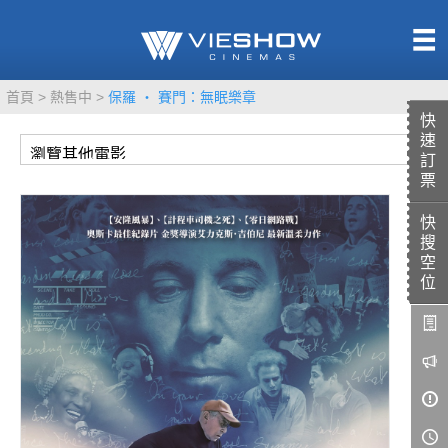
熱售中
首頁
熱售中
保羅 ‧ 賽門：無眠樂章
即將上映
快
速
訂
票
快
TITAN SCREEN
影城餐飲
搜
MUCROWN
UNICORN
空
位
IMAX
4DX
VR 演唱會
GOLD CLASS
AD口述影像
LIVE演唱會