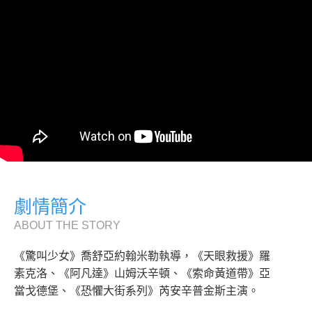
劇情簡介
ABOUT THE STORY
《驚叫少女》喬舒亞約翰米勒執導，《天眼救援》羅
素克洛、《阿凡達》山姆沃辛頓、《索命黃道帶》亞
當戈德堡、《恐懼大街系列》芮安辛普金斯主演。