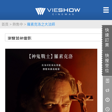
熱售中
首頁
熱售中
羅素克洛之大法師
即將上映
快
速
訂
票
快
TITAN SCREEN
影城餐飲
搜
MUCROWN
UNICORN
空
位
IMAX
4DX
VR 演唱會
GOLD CLASS
AD口述影像
LIVE演唱會