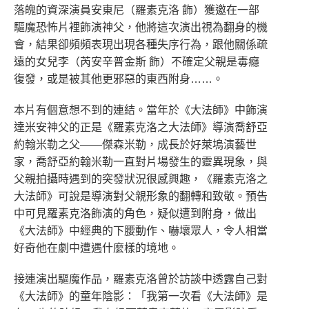
落魄的資深演員安東尼（羅素克洛 飾）獲邀在一部
驅魔恐怖片裡飾演神父，他將這次演出視為翻身的機
會，結果卻頻頻表現出現各種失序行為，跟他關係疏
遠的女兒李（芮安辛普金斯 飾）不確定父親是毒癮
復發，或是被其他更邪惡的東西附身……。
本片有個意想不到的連結。當年於《大法師》中飾演
達米安神父的正是《羅素克洛之大法師》導演喬舒亞
約翰米勒之父——傑森米勒，成長於好萊塢演藝世
家，喬舒亞約翰米勒一直對片場發生的靈異現象，與
父親拍攝時遇到的突發狀況很感興趣，《羅素克洛之
大法師》可說是導演對父親形象的翻轉和致敬。預告
中可見羅素克洛飾演的角色，疑似遭到附身，做出
《大法師》中經典的下腰動作、嚇壞眾人，令人相當
好奇他在劇中遭遇什麼樣的境地。
接連演出驅魔作品，羅素克洛曾於訪談中透露自己對
《大法師》的童年陰影：「我第一次看《大法師》是