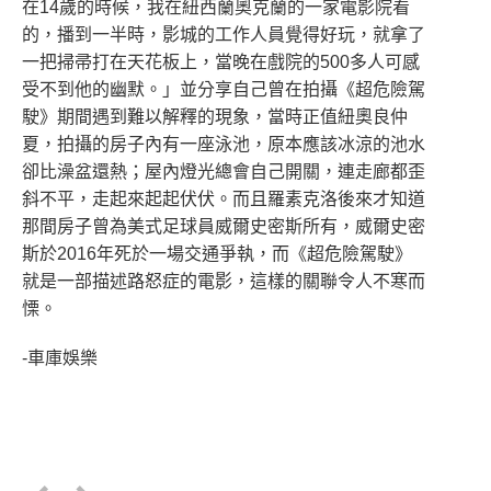
在14歲的時候，我在紐西蘭奧克蘭的一家電影院看
的，播到一半時，影城的工作人員覺得好玩，就拿了
一把掃帚打在天花板上，當晚在戲院的500多人可感
受不到他的幽默。」並分享自己曾在拍攝《超危險駕
駛》期間遇到難以解釋的現象，當時正值紐奧良仲
夏，拍攝的房子內有一座泳池，原本應該冰涼的池水
卻比澡盆還熱；屋內燈光總會自己開關，連走廊都歪
斜不平，走起來起起伏伏。而且羅素克洛後來才知道
那間房子曾為美式足球員威爾史密斯所有，威爾史密
斯於2016年死於一場交通爭執，而《超危險駕駛》
就是一部描述路怒症的電影，這樣的關聯令人不寒而
慄。
-車庫娛樂