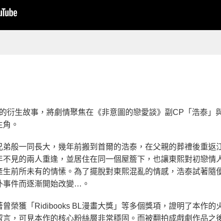
談》的衍生故事，將劇情聚焦在《非意圖的戀愛談》副CP「浩泰
主角。
兄弟般一同長大，幾年前搬到首爾的浩泰，在父親的葬禮後重返
年不見的兩人重逢，並居住在同一個屋簷下，也讓東熙對初戀情
產生前所未有的情愫。為了擺脫對東熙混亂的情感，浩泰試著隨
外事件而逐漸開始改變…。
榮獲「Ridibooks BL漫畫大獎」等多個獎項，證明了本
可見本作的核心粉絲層非常穩固。而被翻拍成戲劇作品之後，更在「G