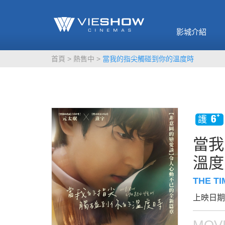
《催眠麥克風-互
🥤威秀獨家電影
🥤全台熱賣
影》
影城介紹
MORE
MORE
首頁
熱售中
當我的指尖觸碰到你的溫度時
當我
溫度
THE TI
上映日期：