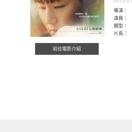
MOVI
導演：
演員：
類型：
片長：
前往電影介紹