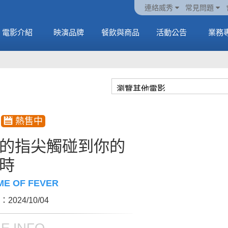
火熱預售中《橡樹街
動電
套餐
一封來自𝑲𝑨𝑻𝑺𝑬𝒀𝑬的
🥤威秀獨家電影套餐
🥤威秀獨家電影套餐
連絡威秀
常見問題
末日》
中
🥤全台熱賣中
情書
🥤全台熱賣中
MORE
電影介紹
映演品牌
餐飲與商品
活動公告
業務
MORE
MORE
MORE
的指尖觸碰到你的
時
ME OF FEVER
2024/10/04