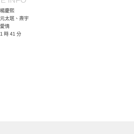
E INFO
楊慶熙
元太珉、燾宇
愛情
1 時 41 分