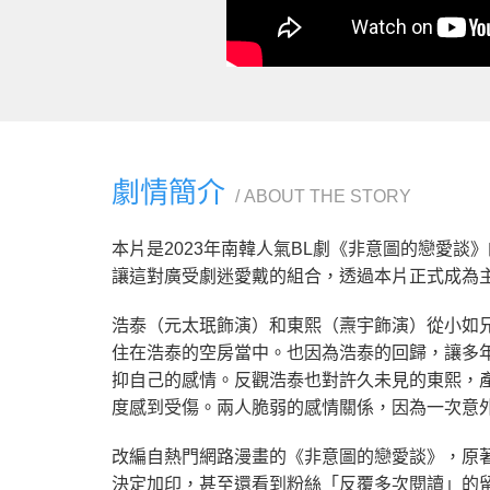
劇情簡介
ABOUT THE STORY
本片是2023年南韓人氣BL劇《非意圖的戀愛
讓這對廣受劇迷愛戴的組合，透過本片正式成為
浩泰（元太珉飾演）和東熙（燾宇飾演）從小如
住在浩泰的空房當中。也因為浩泰的回歸，讓多
抑自己的感情。反觀浩泰也對許久未見的東熙，
度感到受傷。兩人脆弱的感情關係，因為一次意
改編自熱門網路漫畫的《非意圖的戀愛談》，原著曾
決定加印，甚至還看到粉絲「反覆多次閱讀」的留言，