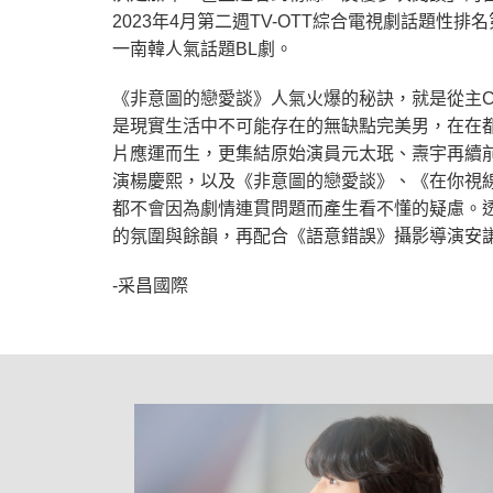
2023年4月第二週TV-OTT綜合電視劇話題
一南韓人氣話題BL劇。
《非意圖的戀愛談》人氣火爆的秘訣，就是從主
是現實生活中不可能存在的無缺點完美男，在在都
片應運而生，更集結原始演員元太珉、燾宇再續
演楊慶熙，以及《非意圖的戀愛談》、《在你視
都不會因為劇情連貫問題而產生看不懂的疑慮。
的氛圍與餘韻，再配合《語意錯誤》攝影導演安
-采昌國際