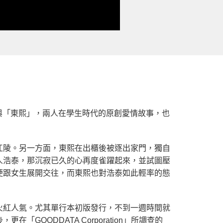
」與「東熙」，兩人在學生時代的原創愛情故事，也
江陵。另一方面，東熙在出櫃後被逐出家門，獨自
人浩泰，那沉寂已久的心再度雀躍起來，並試圖壓
便跟女生展開交往，而東熙也對浩泰如此輕率的態
作的火紅人氣。尤其單行本初版發行，不到一週時間就
OODDATA Corporation」所調查的