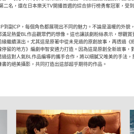
性排名第二名，還在日本樂天TV開播首週的綜合排行榜勇奪冠軍，
CP到副CP，每個角色都展現出不同的魅力。不論是溫暖的外貌
滿足熱愛BL作品觀眾們的想像。這也讓該劇粉絲表示，想觀賞
前緣繼續演出。尤其這是原著中從未見過的原創故事，再透過《
線停留的地方》編劇申智安通力打造。因為這是原創全新故事，
透過這對人氣BL作品編導的攜手合作，將以細膩又唯美的手法，
謙書的絕美攝影，共同打造出這部超乎期待的作品。