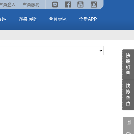
《劇場版吉伊卡哇》🥤威秀獨家電影套餐🥤
火熱預售中《汪汪隊立大功：恐龍大電影》
會員登入
會員服務
全台熱賣中
MORE
MORE
專區
娛樂購物
會員專區
全新APP
快
速
訂
票
快
搜
空
位