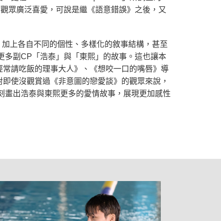
受到觀眾廣泛喜愛，可說是繼《語意錯誤》之後，又
，加上各自不同的個性、多樣化的敘事結構，甚至
更多副CP「浩泰」與「東熙」的故事。這也讓本
經常請吃飯的理事大人》、《想咬一口的嘴唇》導
對即使沒觀賞過《非意圖的戀愛談》的觀眾來說，
刻畫出浩泰與東熙更多的愛情故事，展現更加感性