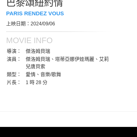
巴黎頌紐約情
PARIS RENDEZ VOUS
上映日期：2024/09/06
MOVIE INFO
導演：
傑洛姆貝瑞
演員：
傑洛姆貝瑞、塔蒂亞娜伊娃瑪麗、艾莉
兒唐貝索
類型：
愛情、音樂/歌舞
片長：
1 時 28 分