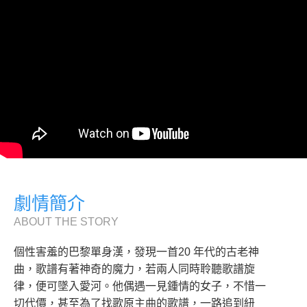
劇情簡介
ABOUT THE STORY
個性害羞的巴黎單身漢，發現一首20 年代的古老神
曲，歌譜有著神奇的魔力，若兩人同時聆聽歌譜旋
律，便可墜入愛河。他偶遇一見鍾情的女子，不惜一
切代價，甚至為了找歌原主曲的歌譜，一路追到紐