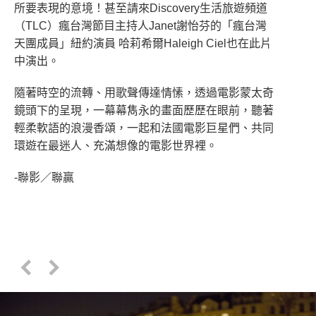
所要表現的意境！甚至請來Discovery生活旅遊頻道
（TLC）瘋台灣節目主持人Janet謝怡芬的「瘋台灣
天團成員」紐約演員 哈莉希爾Haleigh Ciel也在此片
中演出。
隨著時空的流轉、用歌聲傳達情愫，透過電影蒙太奇
鏡頭下的呈現，一幕幕雋永的畫面歷歷在眼前，聽著
輕柔軟語的浪漫香頌，一起和法國電影巨星們、共同
環遊在最迷人、充滿想像的電影世界裡。
-聯影／聯贏