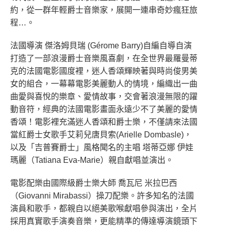
約，從一群年輕爵士音樂家，展開一連串奇妙瘋狂旅
程…。
法國導演 傑洛姆貝瑞 (Gérome Barry)自編自導自演
打造了一部浪漫爵士音樂風喜劇，在全世界最羅曼蒂
克的法國電影國度裡，迷人香頌輝映著與時尚俊男美
女的組合，一幕幕電影美麗動人的情境，編織出一曲
曲愛與喜悅的樂章、愛情故事，交會著浪漫無限的躍
動音符，經典的法國電影畫面永遠少不了美麗的愛情
香頌！電影裡充滿迷人香頌和爵士樂，不僅請來法國
當紅爵士女歌手艾莉兒唐貝索(Arielle Dombasle)，
以及「吉普賽爵士」風格聞名的主唱 塔蒂亞娜 伊娃
瑪麗（Tatiana Eva-Marie）親自獻唱並演出。
電影配樂由國際級爵士樂大師 喬瓦尼 米拉巴西
（Giovanni Mirabassi）操刀配樂。許多知名的法國
演員和歌手，都親自以絕美歌喉獻唱參與演出，全片
採用真實歌手演奏音樂，更能精準的傳達導演鏡頭下