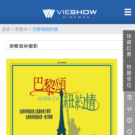
熱售中
首頁
熱售中
巴黎頌紐約情
即將上映
快
速
訂
票
快
TITAN SCREEN
影城餐飲
搜
MUCROWN
UNICORN
空
位
IMAX
4DX
VR 演唱會
GOLD CLASS
AD口述影像
LIVE演唱會