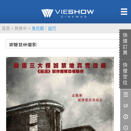
熱售中
首頁
熱售中
鬼花園：詛咒
即將上映
快
速
訂
票
快
TITAN SCREEN
影城餐飲
搜
MUCROWN
UNICORN
空
位
IMAX
4DX
VR 演唱會
GOLD CLASS
AD口述影像
LIVE演唱會