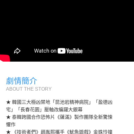
劇情簡介
ABOUT THE STORY
★ 韓國三大極凶禁地「昆池岩精神病院」「盈德凶
宅」「長春花園」壓軸改編躍大銀幕
★ 泰韓跨國合作恐怖片《薩滿》製作團隊全新驚悚
懼作
★ 《技術者們》趙胤熙攜手《魷魚遊戲》金姝怜撞