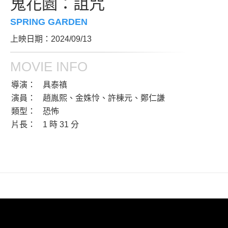
鬼花園：詛咒
SPRING GARDEN
上映日期：2024/09/13
MOVIE INFO
導演：
具泰禛
演員：
趙胤熙、金姝怜、許棟元、鄭仁謙
類型：
恐怖
片長：
1 時 31 分