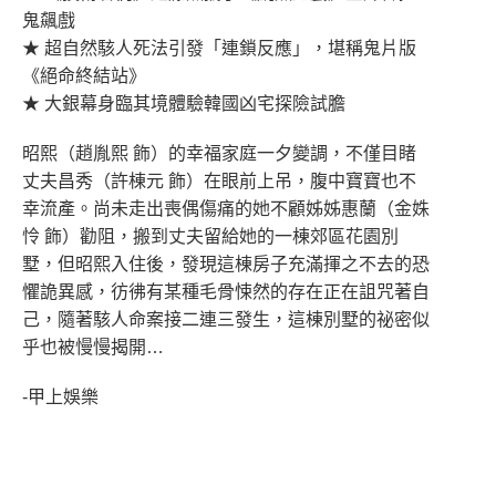
鬼飆戲
★ 超自然駭人死法引發「連鎖反應」，堪稱鬼片版
《絕命終結站》
★ 大銀幕身臨其境體驗韓國凶宅探險試膽
昭熙（趙胤熙 飾）的幸福家庭一夕變調，不僅目睹
丈夫昌秀（許棟元 飾）在眼前上吊，腹中寶寶也不
幸流產。尚未走出喪偶傷痛的她不顧姊姊惠蘭（金姝
怜 飾）勸阻，搬到丈夫留給她的一棟郊區花園別
墅，但昭熙入住後，發現這棟房子充滿揮之不去的恐
懼詭異感，彷彿有某種毛骨悚然的存在正在詛咒著自
己，隨著駭人命案接二連三發生，這棟別墅的祕密似
乎也被慢慢揭開…
-甲上娛樂