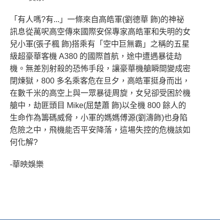
「有人嗎?有...」一條來自高皓軍(劉德華 飾)的神祕
訊息從萬呎高空傳來國際安保專家高皓軍和失明的女
兒小軍(張子楓 飾)搭乘有「空中巨無霸」之稱的五星
級超豪華客機 A380 的國際首航，途中遭遇暴徒劫
機。無差別射殺的恐怖手段，讓豪華機艙瞬間變成密
閉煉獄，800 多名乘客危在旦夕，高皓軍挺身而出，
在數千米的高空上與一眾暴徒周旋，女兒卻受困於機
艙中，劫匪頭目 Mike(屈楚蕭 飾)以全機 800 餘人的
生命作為籌碼威脅，小軍的媽媽傅源(劉濤飾)也身陷
危險之中，飛機能否平安降落，這場失控的危機該如
何化解?
-華映娛樂