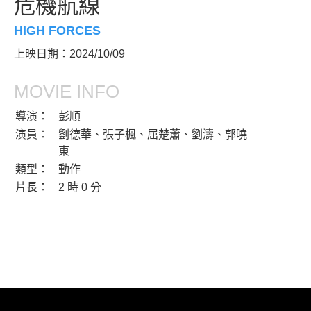
危機航線
HIGH FORCES
上映日期：2024/10/09
MOVIE INFO
導演：
彭順
演員：
劉德華、張子楓、屈楚蕭、劉濤、郭曉
東
類型：
動作
片長：
2 時 0 分