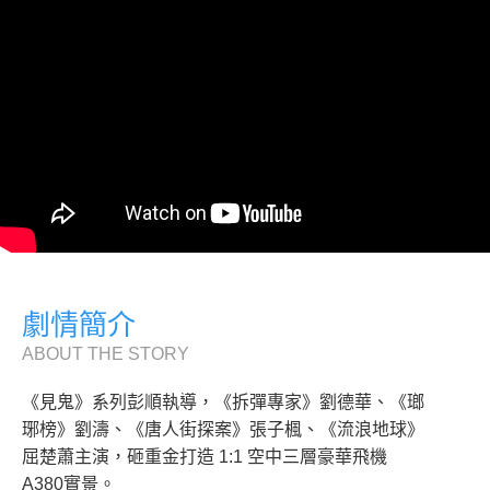
劇情簡介
ABOUT THE STORY
《見鬼》系列彭順執導，《拆彈專家》劉德華、《瑯
琊榜》劉濤、《唐人街探案》張子楓、《流浪地球》
屈楚蕭主演，砸重金打造 1:1 空中三層豪華飛機
A380實景。