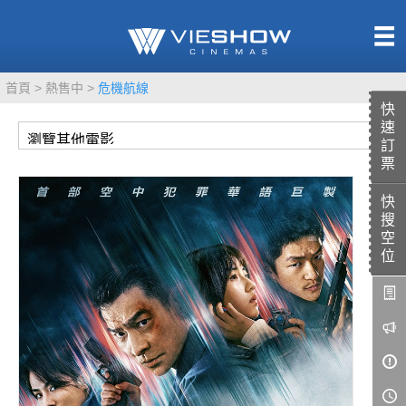
熱售中
首頁
熱售中
危機航線
即將上映
快
速
訂
票
快
TITAN SCREEN
影城餐飲
搜
MUCROWN
UNICORN
空
位
IMAX
4DX
VR 演唱會
GOLD CLASS
AD口述影像
LIVE演唱會