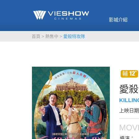
《催眠麥克風-互
🥤威秀獨家電影
🥤全台熱賣
影》
影城介紹
MORE
MORE
首頁
熱售中
愛殺特攻隊
愛殺
KILLI
上映日期：
MOVI
導演：