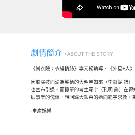
劇情簡介
ABOUT THE STORY
《尚衣院：衣縷情絲》李元錫執導，《外星+人
因爛演技而淪為笑柄的大明星如來（李荷妮 飾）
也宣布引退。而孤單的考生範宇（孔明 飾）在
展事業的傀儡，想回歸大銀幕的她向範宇求救。
-車庫娛樂