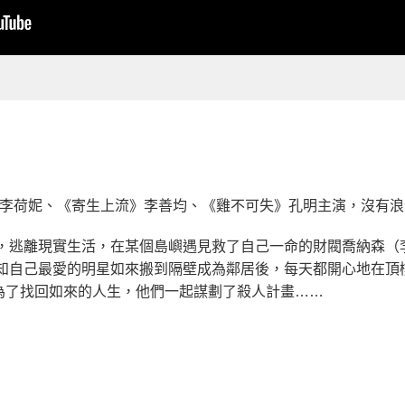
》李荷妮、《寄生上流》李善均、《雞不可失》孔明主演，沒有
，逃離現實生活，在某個島嶼遇見救了自己一命的財閥喬納森（
得知自己最愛的明星如來搬到隔壁成為鄰居後，每天都開心地在頂
為了找回如來的人生，他們一起謀劃了殺人計畫……