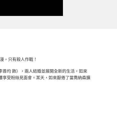
浪漫，只有殺人作戰！
李善均 飾），兩人結婚並展開全新的生活，如來
樓享受粉絲見面會。某天，如來厭倦了當喬納森擴