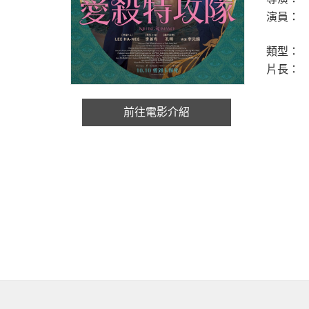
演員：
類型：
片長：
前往電影介紹