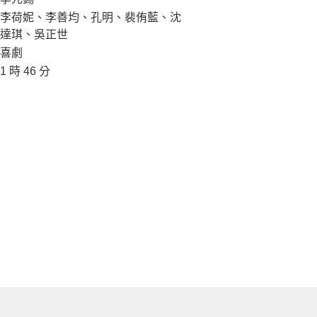
李荷妮、李善均、孔明、裴侑藍、沈
達琪、吳正世
喜劇
1 時 46 分