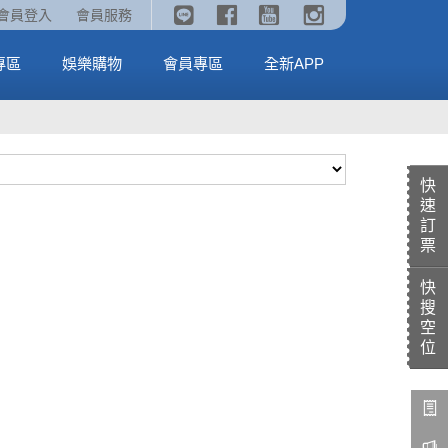
《劇場版吉伊卡哇》🥤威秀獨家電影套餐🥤
火熱預售中《汪汪隊立大功：恐龍大電影》
會員登入
會員服務
全台熱賣中
MORE
MORE
專區
娛樂購物
會員專區
全新APP
快
速
訂
票
快
搜
空
位