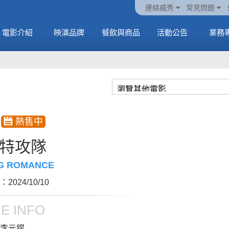
火熱預售中《橡樹街
動電
套餐
一封來自𝑲𝑨𝑻𝑺𝑬𝒀𝑬的
🥤威秀獨家電影套餐
🥤威秀獨家電影套餐
連絡威秀
常見問題
末日》
中
🥤全台熱賣中
情書
🥤全台熱賣中
MORE
電影介紹
映演品牌
餐飲與商品
活動公告
業務
MORE
MORE
MORE
特攻隊
NG ROMANCE
2024/10/10
E INFO
李元錫