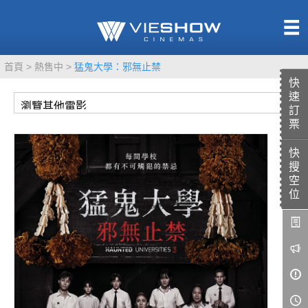
熱售中
首頁
熱售中
猛鬼大學：邪無止禁
即將上映
快
速
訂
票
快
TITAN SCREEN
影城餐飲
搜
MUCROWN
UNICORN
空
位
IMAX
4DX
VR 演唱會
GOLD CLASS
AD口述影像
LIVE演唱會