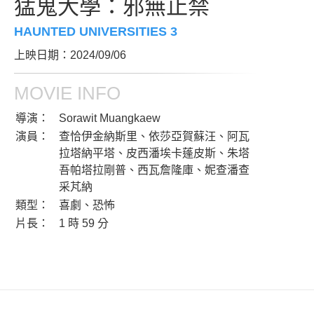
猛鬼大學：邪無止禁
HAUNTED UNIVERSITIES 3
上映日期：2024/09/06
MOVIE INFO
導演：
Sorawit Muangkaew
演員：
查恰伊金納斯里、依莎亞賀蘇汪、阿瓦
拉塔納平塔、皮西潘埃卡蓬皮斯、朱塔
吾帕塔拉剛普、西瓦詹隆庫、妮查潘查
采芃納
類型：
喜劇、恐怖
片長：
1 時 59 分