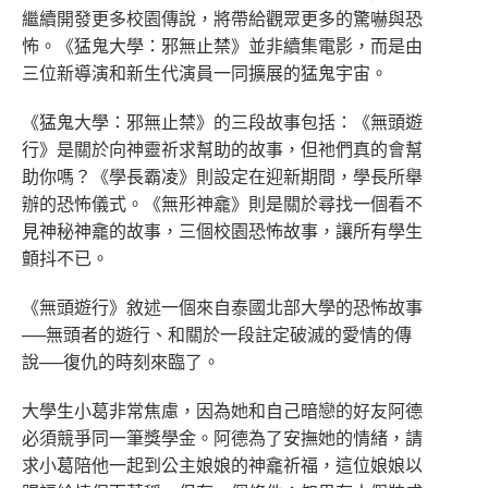
繼續開發更多校園傳說，將帶給觀眾更多的驚嚇與恐
怖。《猛鬼大學：邪無止禁》並非續集電影，而是由
三位新導演和新生代演員一同擴展的猛鬼宇宙。
《猛鬼大學：邪無止禁》的三段故事包括：《無頭遊
行》是關於向神靈祈求幫助的故事，但祂們真的會幫
助你嗎？《學長霸凌》則設定在迎新期間，學長所舉
辦的恐怖儀式。《無形神龕》則是關於尋找一個看不
見神秘神龕的故事，三個校園恐怖故事，讓所有學生
顫抖不已。
《無頭遊行》敘述一個來自泰國北部大學的恐怖故事
──無頭者的遊行、和關於一段註定破滅的愛情的傳
說──復仇的時刻來臨了。
大學生小葛非常焦慮，因為她和自己暗戀的好友阿德
必須競爭同一筆獎學金。阿德為了安撫她的情緒，請
求小葛陪他一起到公主娘娘的神龕祈福，這位娘娘以