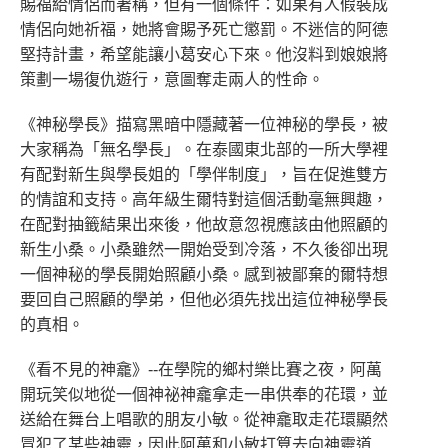
賜福給情侶而著稱，但有一個條件：如果有人假裝成
情侶向她祈福，她將會賜予死亡懲罰。不迷信的阿德
堅持計畫，希望能讓小葛安心下來。他沒料到娘娘將
策劃一場復仇遊行，意圖奪走兩人的性命。
《神秘學長》描寫黑暗中隱藏著一位神秘的學長，被
大家稱為「無名學長」。在泰國東北部的一所大學裡
有配對新生與學長姐的「學伴制度」，旨在促進雙方
的情誼和支持。高年級生爾特對這個活動毫無興趣，
在配對抽籤結果出來後，他故意忽視應該由他照顧的
新生小桑。小桑雖然一開始受到冷落，不久後卻出現
一個神秘的學長開始照顧小桑。感到被鄙棄的爾特想
要回自己照顧的學弟，但他必須先找出這位神秘學長
的真相。
《看不見的神龕》--在學院的鄉村樂比賽之夜，阿萬
開玩笑似地從一個神祕神龕拿走一串供奉的花環，並
送給在舞台上唱歌的朋友小敏。從神龕取走花環顯然
冒犯了某些神靈，因此阿萬和小敏打算去向神靈道