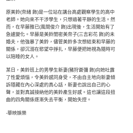
原美鈴(奈緒 飾)是一位站在講台高處觀察學生的高中
老師。她向來不干涉學生，只想過著平靜的生活。然
而，在早藤雅已(風間俊介 飾)出現後，生活開始有了
急遽變化。早藤是美鈴閨密美奈子(三吉彩花 飾)的未
婚夫，他強暴了美鈴，儘管美鈴多次想結束和早藤的
關係，卻沉溺在慾望中掙扎，早藤便把她視為隨時可
以陪睡的女人。
某日，美鈴班上的男學生新妻(豬狩蒼彌 飾)向她吐露
了性愛煩惱，令美鈴感同身受，不由自主地向新妻傾
訴隱藏在內心深處的真心話，新妻也說出自己的心
聲，並對真誠接納他的美鈴產生好感。這也讓這段扭
曲的四角關係逐漸失去平衡，開始失控。
-華映娛樂