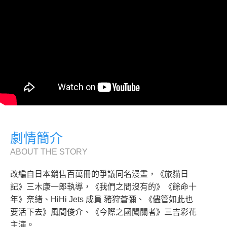
劇情簡介
ABOUT THE STORY
改編自日本銷售百萬冊的爭議同名漫畫，《旅貓日
記》三木康一郎執導，《我們之間沒有的》《餘命十
年》奈緒、HiHi Jets 成員 豬狩蒼彌、《儘管如此也
要活下去》風間俊介、《今際之國闖關者》三吉彩花
主演。