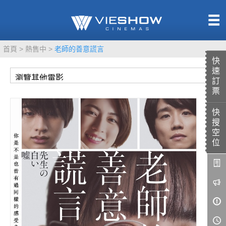
熱售中
首頁
熱售中
老師的善意謊言
即將上映
快
速
訂
票
快
TITAN SCREEN
影城餐飲
搜
MUCROWN
UNICORN
空
位
IMAX
4DX
VR 演唱會
GOLD CLASS
AD口述影像
LIVE演唱會