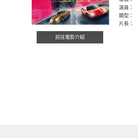
演員：
類型：
片長：
前往電影介紹