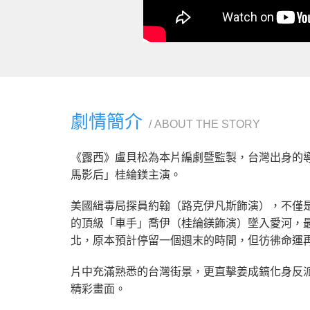
劇情簡介
ABOUT THE STORY
《露西》盧貝松為本片編劇暨監製，台灣出身的
馬影后」桂綸鎂主演。
美國緝毒局探員約翰（路克伊凡斯飾演），不僅
的頂級「車手」喬伊（桂綸鎂飾演）墜入愛河，
北，原本預計停留一個週末的時間，但彷彿命運
片中充滿熟悉的台灣街景，更直擊姜成鎬化身反
精彩畫面。