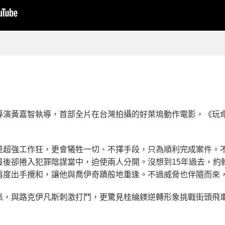
導演黃嘉智執導，首部全片在台灣拍攝的好萊塢動作電影，《玩
是超強工作狂，更會犧牲一切、不擇手段，只為順利完成案件。
最後卻捲入犯罪陰謀當中，迫使兩人分開。沒想到15年過去，約
再度出手攪和，讓他與喬伊奇蹟般地重逢。不過威脅也伴隨而來
派，與路克伊凡斯刺激打鬥，更驚見桂綸鎂逆轉形象挑戰街頭飛