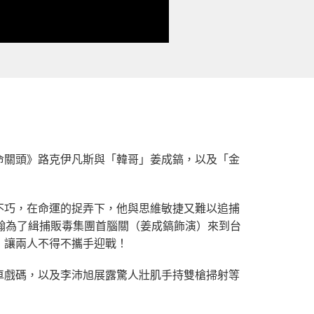
命關頭》路克伊凡斯與「韓哥」姜成鎬，以及「金
不巧，在命運的捉弄下，他與思維敏捷又難以追捕
翰為了緝捕販毒集團首腦關（姜成鎬飾演）來到台
，讓兩人不得不攜手迎戰！
車戲碼，以及李沛旭展露驚人壯肌手持雙槍掃射等