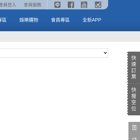
《劇場版吉伊卡哇》🥤威秀獨家電影套餐🥤
火熱預售中《汪汪隊立大功：恐龍大電影》
會員登入
會員服務
全台熱賣中
MORE
MORE
專區
娛樂購物
會員專區
全新APP
快
速
訂
票
快
搜
空
位