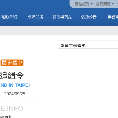
ATEEZ 邀請你進入
動電
套餐
一封來自𝑲𝑨𝑻𝑺𝑬𝒀𝑬的
🥤威秀獨家電影套餐
🥤威秀獨家電影套餐
連絡威秀
常見問題
另一個感官維度
中
🥤全台熱賣中
情書
🥤全台熱賣中
MORE
電影介紹
映演品牌
餐飲與商品
活動公告
業務
MORE
MORE
MORE
追緝令
D IN TAIPEI
2024/09/25
E INFO
盧貝松