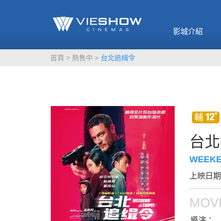
《催眠麥克風-互
🥤威秀獨家電影
🥤全台熱賣
影》
影城介紹
MORE
MORE
首頁
熱售中
台北追緝令
台北
WEEKEN
上映日期：
MOVI
導演：