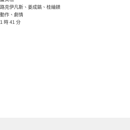
路克伊凡斯、姜成鎬、桂綸鎂
動作、劇情
1 時 41 分