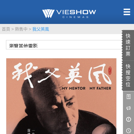
熱售中
首頁
熱售中
我父英風
即將上映
快
速
訂
票
快
TITAN SCREEN
影城餐飲
搜
MUCROWN
UNICORN
空
位
IMAX
4DX
VR 演唱會
GOLD CLASS
AD口述影像
LIVE演唱會