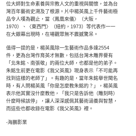
位大師對生命素養與宗教人文的重視與關懷，並為台
灣百年藝術史溯及了根源。片中楊英風上千件藝術極
品令人嘆為觀止，當〈鳳凰來儀〉（大阪，
1970）、〈東西門〉（紐約，1973）等代表作一一
在大銀幕出現時，在場觀眾無不震撼驚呆。
值得一提的是，楊英風除一生藝術作品多達2554
件，更為台灣作育英才無數，包括台灣木雕界譽有
「北朱銘、南張敬」的兩位大師，也都是他的弟子。
朱銘生前更在電影《我父英風》現身表示「不可能再
找到這樣的老師了」。有趣的是，當年朱銘舉世聞名
時，有人問楊英風「你是怎麼教朱銘的？」，楊英風
表示他其實沒什麼教他，「我只是告訴他（雕刻時）
什麼時候該停」，讓人深深感佩其藝術涵養與智慧，
而這些也都收錄在電影《我父英風》裡。
-海鵬影業