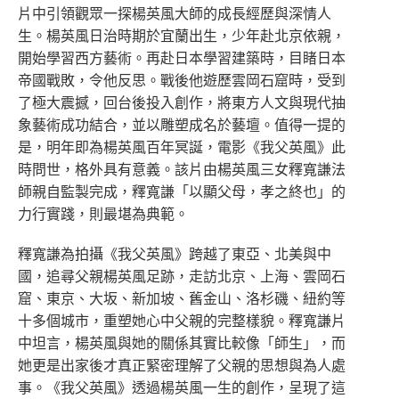
片中引領觀眾一探楊英風大師的成長經歷與深情人
生。楊英風日治時期於宜蘭出生，少年赴北京依親，
開始學習西方藝術。再赴日本學習建築時，目睹日本
帝國戰敗，令他反思。戰後他遊歷雲岡石窟時，受到
了極大震撼，回台後投入創作，將東方人文與現代抽
象藝術成功結合，並以雕塑成名於藝壇。值得一提的
是，明年即為楊英風百年冥誕，電影《我父英風》此
時問世，格外具有意義。該片由楊英風三女釋寬謙法
師親自監製完成，釋寬謙「以顯父母，孝之終也」的
力行實踐，則最堪為典範。
釋寬謙為拍攝《我父英風》跨越了東亞、北美與中
國，追尋父親楊英風足跡，走訪北京、上海、雲岡石
窟、東京、大坂、新加坡、舊金山、洛杉磯、紐約等
十多個城市，重塑她心中父親的完整樣貌。釋寬謙片
中坦言，楊英風與她的關係其實比較像「師生」，而
她更是出家後才真正緊密理解了父親的思想與為人處
事。《我父英風》透過楊英風一生的創作，呈現了這