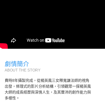
劇情簡介
ABOUT THE STORY
費時8年攝製完成，從楊英風三女釋寬謙法師的視角
出發，條理式的影片分析結構，引領觀眾一探楊英風
大師的成長經歷與深情人生，及其豐沛的創作能力與
多樣性。