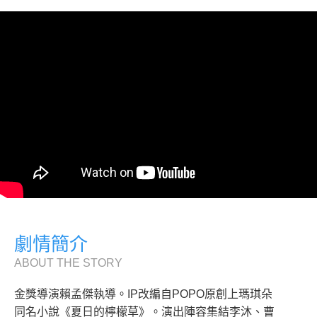
劇情簡介
ABOUT THE STORY
金獎導演賴孟傑執導。IP改編自POPO原創上瑪琪朵
同名小說《夏日的檸檬草》。演出陣容集結李沐、曹