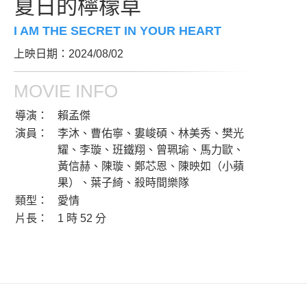
夏日的檸檬草
I AM THE SECRET IN YOUR HEART
上映日期：2024/08/02
MOVIE INFO
導演：
賴孟傑
演員：
李沐、曹佑寧、婁峻碩、林美秀、樊光
耀、李璇、班鐵翔、曾珮瑜、馬力歐、
黃信赫、陳璇、鄭芯恩、陳映如（小蘋
果）、葉子綺、殺時間樂隊
類型：
愛情
片長：
1 時 52 分