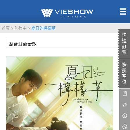
熱售中
首頁
熱售中
夏日的檸檬草
即將上映
快
速
訂
票
快
TITAN SCREEN
影城餐飲
搜
MUCROWN
UNICORN
空
位
IMAX
4DX
VR 演唱會
GOLD CLASS
AD口述影像
LIVE演唱會