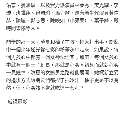
佑寧、婁峻碩，以及實力派演員林美秀、樊光耀、李
璇、班鐵翔、曾珮瑜、馬力歐，還有新生代演員黃信
赫、陳璇、鄭芯恩、陳映如（小蘋果）、葉子綺、殺
時間樂隊等人。
開學的那一天，曉夏和柚子在教室裡大打出手，紛亂
中一個少年逆光從七彩的粉筆灰中走來…如果說，每
個男孩心中都有一個女神沈佳宜；那麼，每個女孩心
中就有一個王子班長，那就是程奕。初見面就對程奕
一見鐘情，曉夏的女追男之路就此展開，她標新立異
的追求方式讓朋友們都捏了把冷汗，柚子更是不以為
然，但，程奕該不會就吃這一套吧？
-威視電影